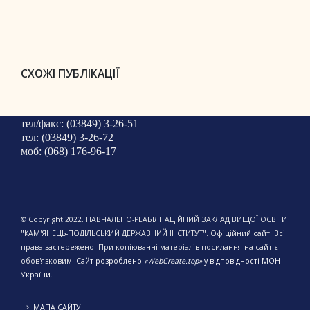
СХОЖІ ПУБЛІКАЦІЇ
тел/факс: (03849) 3-26-51
тел: (03849) 3-26-72
моб: (068) 176-96-17
© Copyright 2022. НАВЧАЛЬНО-РЕАБІЛІТАЦІЙНИЙ ЗАКЛАД ВИЩОЇ ОСВІТИ
"КАМ'ЯНЕЦЬ-ПОДІЛЬСЬКИЙ ДЕРЖАВНИЙ ІНСТИТУТ". Офіційний сайт. Всі
права застережено. При копіюванні матеріалів посилання на сайт є
обов'язковим.
Сайт розроблено
«WebCreate.top»
у відповідності МОН
України.
МАПА САЙТУ