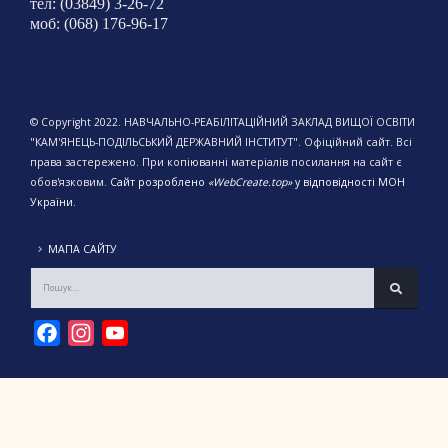
тел: (03849) 3-26-72
моб: (068) 176-96-17
© Copyright 2022. НАВЧАЛЬНО-РЕАБІЛІТАЦІЙНИЙ ЗАКЛАД ВИЩОЇ ОСВІТИ
"КАМ'ЯНЕЦЬ-ПОДІЛЬСЬКИЙ ДЕРЖАВНИЙ ІНСТИТУТ". Офіційний сайт. Всі
права застережено. При копіюванні матеріалів посилання на сайт є
обов'язковим.
Сайт розроблено
«WebCreate.top»
у відповідності МОН
України.
МАПА САЙТУ
Facebook
Instagram
YouTube