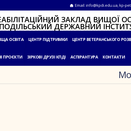
Email:
info@kpdi.edu.ua
,
kp-pet
ІТАЦІЙНИЙ ЗАКЛАД ВИЩОЇ ОС
ЛЬСЬКИЙ ДЕРЖАВНИЙ ІНСТИТУ
ИЩА ОСВІТА
ЦЕНТР ПІДТРИМКИ
ЦЕНТР ВЕТЕРАНСЬКОГО РОЗ
І ПРОЄКТИ
ЗІРКОВІ ДРУЗІ КПДІ
АСПІРАНТУРА
КОНТАКТИ
Mon