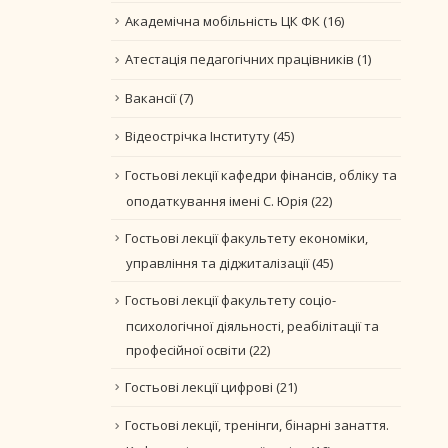
Академічна мобільність ЦК ФК
(16)
Атестація педагогічних працівників
(1)
Вакансії
(7)
Відеострічка Інституту
(45)
Гостьові лекції кафедри фінансів, обліку та
оподаткування імені С. Юрія
(22)
Гостьові лекції факультету економіки,
управління та діджиталізації
(45)
Гостьові лекції факультету соціо-
психологічної діяльності, реабілітації та
професійної освіти
(22)
Гостьові лекції цифрові
(21)
Гостьові лекції, тренінги, бінарні занаття.