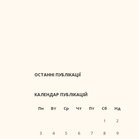
ОСТАННІ ПУБЛІКАЦІЇ
КАЛЕНДАР ПУБЛІКАЦІЙ
Пн
Вт
Ср
Чт
Пт
Сб
Нд
1
2
3
4
5
6
7
8
9