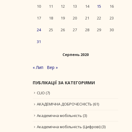
10
11
12
13
14
15
16
17
18
19
20
21
22
23
24
25
26
27
28
29
30
31
Серпень 2020
« Лип
Вер »
ПУБЛІКАЦІЇ ЗА КАТЕГОРІЯМИ
CLIO
(7)
АКАДЕМІЧНА ДОБРОЧЕСНІСТЬ
(61)
Академічна мобільність
(3)
Академічна мобільність (Цифрові)
(3)