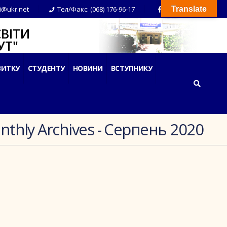
i@ukr.net
Тел/Факс: (068) 176-96-17
Translate
ВІТИ
Т"
ВИТКУ
СТУДЕНТУ
НОВИНИ
ВСТУПНИКУ
thly Archives - Серпень 2020