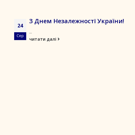
З Днем Незалежності України!
24
...
Сер
читати далі