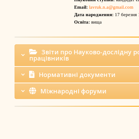
Email:
lavruk.n.a@gmail.com
Дата народження:
17 березня 
Освіта:
вища
Звіти про Науково-дослідну р
працівників
Нормативні документи
Міжнародні форуми