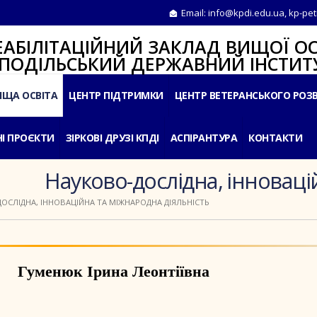
Email:
info@kpdi.edu.ua
,
kp-pet
ІТАЦІЙНИЙ ЗАКЛАД ВИЩОЇ ОС
ЛЬСЬКИЙ ДЕРЖАВНИЙ ІНСТИТУ
ИЩА ОСВІТА
ЦЕНТР ПІДТРИМКИ
ЦЕНТР ВЕТЕРАНСЬКОГО РОЗ
І ПРОЄКТИ
ЗІРКОВІ ДРУЗІ КПДІ
АСПІРАНТУРА
КОНТАКТИ
Науково-дослідна, інноваці
ОСЛІДНА, ІННОВАЦІЙНА ТА МІЖНАРОДНА ДІЯЛЬНІСТЬ
Гуменюк Ірина Леонтіївна