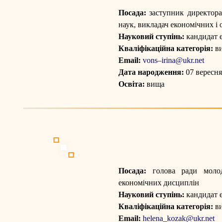
Посада:
заступник директора
наук, викладач економічних і
Науковий ступінь:
кандидат 
Кваліфікаційна категорія:
ви
Email:
vons–irina@ukr.net
Дата народження:
07 вересня
Освіта:
вища
Посада:
голова ради молоди
економічних дисциплін
Науковий ступінь:
кандидат 
Кваліфікаційна категорія:
ви
Email:
helena_kozak@ukr.net