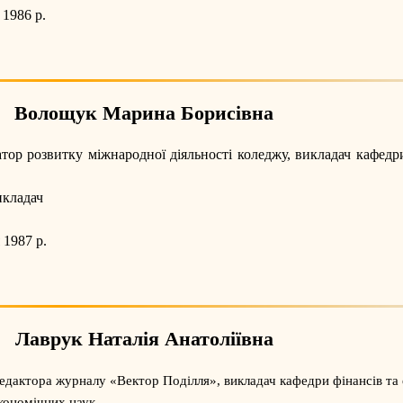
 1986 р.
Волощук Марина Борисівна
атор розвитку міжнародної діяльності коледжу, викладач кафедр
кладач
 1987 р.
Лаврук Наталія Анатоліївна
едактора журналу «Вектор Поділля», викладач кафедри фінансів та
кономічних наук