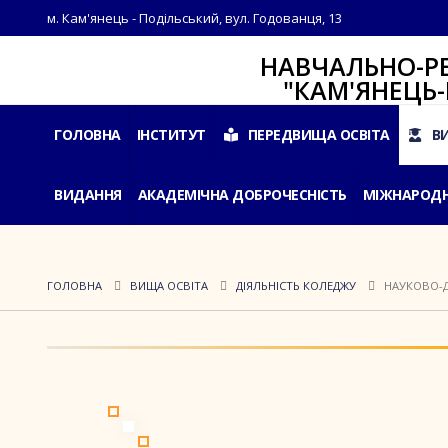
м. Кам'янець - Подільський, вул. Годованця, 13
НАВЧАЛЬНО-РЕАБІЛ
"КАМ'ЯНЕЦЬ-ПОДІ
ГОЛОВНА
ІНСТИТУТ
ПЕРЕДВИЩА ОСВІТА
В
ВИДАННЯ
АКАДЕМІЧНА ДОБРОЧЕСНІСТЬ
МІЖНАРОДН
ГОЛОВНА
ВИЩА ОСВІТА
ДІЯЛЬНІСТЬ КОЛЕДЖУ
НАУКОВО-Д