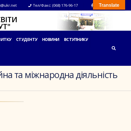
i@ukr.net
Тел/Факс: (068) 176-96-17
Translate
ВІТИ
Т"
ВИТКУ
СТУДЕНТУ
НОВИНИ
ВСТУПНИКУ
йна та міжнародна діяльність