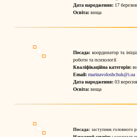
Дата народження:
17 березня
Освіта:
вища
Посада:
координатор та ініці
роботи та психології
Кваліфікаційна категорія:
ви
Email:
marinavoloshchuk@i.ua
Дата народження:
03 вересня
Освіта:
вища
Посада:
заступник головного р
Науковий ступінь:
кандидат е