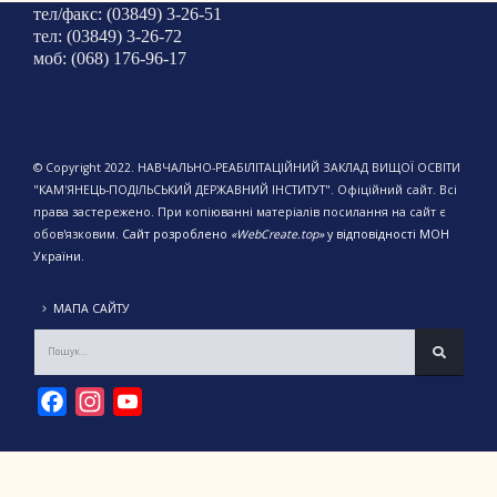
тел/факс: (03849) 3-26-51
тел: (03849) 3-26-72
моб: (068) 176-96-17
© Copyright 2022. НАВЧАЛЬНО-РЕАБІЛІТАЦІЙНИЙ ЗАКЛАД ВИЩОЇ ОСВІТИ
"КАМ'ЯНЕЦЬ-ПОДІЛЬСЬКИЙ ДЕРЖАВНИЙ ІНСТИТУТ". Офіційний сайт. Всі
права застережено. При копіюванні матеріалів посилання на сайт є
обов'язковим.
Сайт розроблено
«WebCreate.top»
у відповідності МОН
України.
МАПА САЙТУ
Facebook
Instagram
YouTube