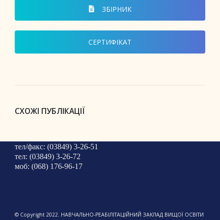
ЗБІРНИК
СЕРТИФІКАТ
СХОЖІ ПУБЛІКАЦІЇ
тел/факс: (03849) 3-26-51
тел: (03849) 3-26-72
моб: (068) 176-96-17
© Copyright 2022. НАВЧАЛЬНО-РЕАБІЛІТАЦІЙНИЙ ЗАКЛАД ВИЩОЇ ОСВІТИ