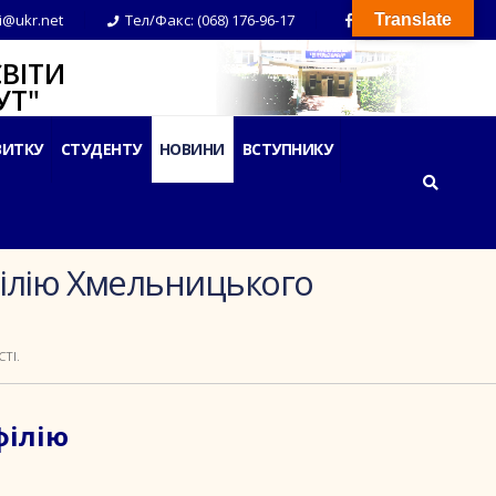
i@ukr.net
Тел/Факс: (068) 176-96-17
Translate
ВІТИ
Т"
ВИТКУ
СТУДЕНТУ
НОВИНИ
ВСТУПНИКУ
філію Хмельницького
ТІ.
філію