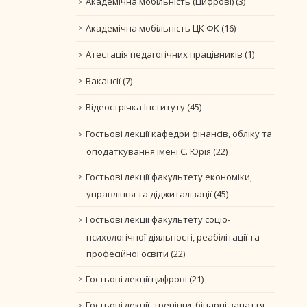
Академічна мобільність (Цифрові)
(3)
Академічна мобільність ЦК ФК
(16)
Атестація педагогічних працівників
(1)
Вакансії
(7)
Відеострічка Інституту
(45)
Гостьові лекції кафедри фінансів, обліку та
оподаткування імені С. Юрія
(22)
Гостьові лекції факультету економіки,
управління та діджиталізації
(45)
Гостьові лекції факультету соціо-
психологічної діяльності, реабілітації та
професійної освіти
(22)
Гостьові лекції цифрові
(21)
Гостьові лекції, тренінги, бінарні занаття.