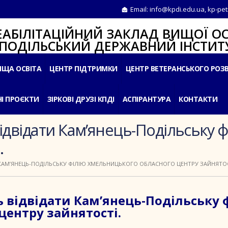
Email:
info@kpdi.edu.ua
,
kp-pet
ІТАЦІЙНИЙ ЗАКЛАД ВИЩОЇ ОС
ЛЬСЬКИЙ ДЕРЖАВНИЙ ІНСТИТУ
ИЩА ОСВІТА
ЦЕНТР ПІДТРИМКИ
ЦЕНТР ВЕТЕРАНСЬКОГО РОЗ
І ПРОЄКТИ
ЗІРКОВІ ДРУЗІ КПДІ
АСПІРАНТУРА
КОНТАКТИ
ідвідати Кам’янець-Подільську 
.
КАМ’ЯНЕЦЬ-ПОДІЛЬСЬКУ ФІЛІЮ ХМЕЛЬНИЦЬКОГО ОБЛАСНОГО ЦЕНТРУ ЗАЙНЯТОС
 відвідати Кам’янець-Подільську 
ентру зайнятості.