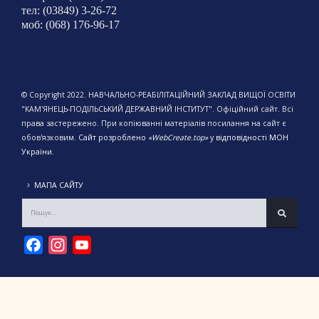
тел: (03849) 3-26-72
моб: (068) 176-96-17
© Copyright 2022. НАВЧАЛЬНО-РЕАБІЛІТАЦІЙНИЙ ЗАКЛАД ВИЩОЇ ОСВІТИ
"КАМ'ЯНЕЦЬ-ПОДІЛЬСЬКИЙ ДЕРЖАВНИЙ ІНСТИТУТ". Офіційний сайт. Всі
права застережено. При копіюванні матеріалів посилання на сайт є
обов'язковим.
Сайт розроблено
«WebCreate.top»
у відповідності МОН
України.
МАПА САЙТУ
Facebook
Instagram
YouTube