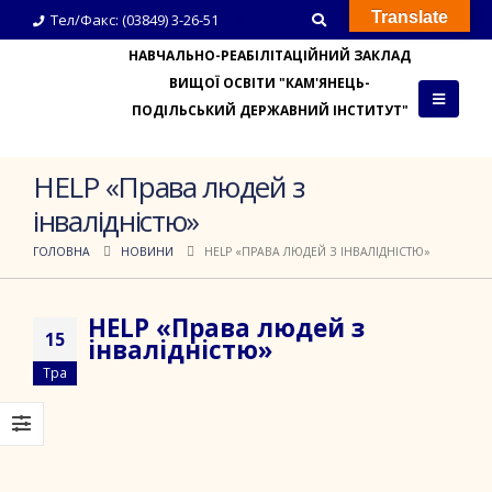
Translate
Тел/Факс: (03849) 3-26-51
НАВЧАЛЬНО-РЕАБІЛІТАЦІЙНИЙ ЗАКЛАД
ВИЩОЇ ОСВІТИ "КАМ'ЯНЕЦЬ-
ПОДІЛЬСЬКИЙ ДЕРЖАВНИЙ ІНСТИТУТ"
HELP «Права людей з
інвалідністю»
ГОЛОВНА
НОВИНИ
HELP «ПРАВА ЛЮДЕЙ З ІНВАЛІДНІСТЮ»
HELP «Права людей з
15
інвалідністю»
Тра