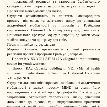
інклюзивний розвиток та створення безбар’єрного
середовища — пріоритет нашого Інституту та Коледжу.
Проєктний менеджмент для молоді
Студенти ознайомились із поняттям міжнародного
проєкту: від ознак та життєвого циклу до специфіки
академічної мобільності та проєктів з Розбудови
спроможності Erasmus+. Особливу увагу приділили сайту
Національного Еразмус+ офісу в Україні, де кожен може
знайти конкурс чи програму для себе.
Практичні кейси та результати
Марина Волощук презентувала успішні результати
реалізації проєктів програми Еразмус+, зокрема:
Проєкт КА153-YOU-AF0E147A «Digital burnout training
course for youth workers».
Проєкт КА2 Capacity building in VET «Mental health
solutions for educational Inclusion in Distressed Ukrainian
VET» (MIND).
Студенти активно обговорювали особливості академічної
мобільності в межах проєкту MIND та етапи його
впровадження в освітній простір професійної освіти. Для
закріплення отриманих теоретичних знань, учасники
долучилися до ділової гри, відпрацювавши практичні
навички взаємодії, комунікації та командної співпраці у