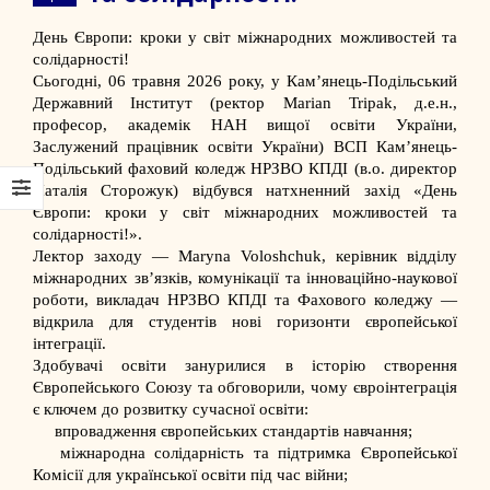
День Європи: кроки у світ міжнародних можливостей та
солідарності!
Сьогодні, 06 травня 2026 року, у
Кам’янець-Подільський
Державний Інститут
(ректор
Marian Tripak
, д.е.н.,
професор, академік НАН вищої освіти України,
Заслужений працівник освіти України)
ВСП Кам’янець-
Подільський фаховий коледж НРЗВО КПДІ
(в.о. директор
Наталія Сторожук
) відбувся натхненний захід «День
Європи: кроки у світ міжнародних можливостей та
солідарності!».
Лектор заходу —
Maryna Voloshchuk
, керівник відділу
міжнародних зв’язків, комунікації та інноваційно-наукової
роботи, викладач НРЗВО КПДІ та Фахового коледжу —
відкрила для студентів нові горизонти європейської
інтеграції.
Здобувачі освіти занурилися в історію створення
Європейського Союзу та обговорили, чому євроінтеграція
є ключем до розвитку сучасної освіти:
впровадження європейських стандартів навчання;
міжнародна солідарність та підтримка Європейської
Комісії для української освіти під час війни;