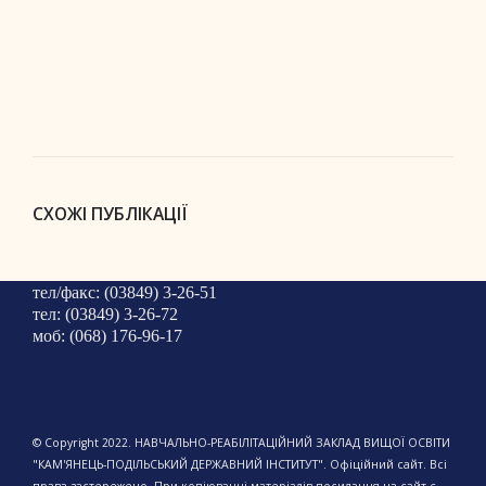
СХОЖІ ПУБЛІКАЦІЇ
тел/факс: (03849) 3-26-51
тел: (03849) 3-26-72
моб: (068) 176-96-17
© Copyright 2022. НАВЧАЛЬНО-РЕАБІЛІТАЦІЙНИЙ ЗАКЛАД ВИЩОЇ ОСВІТИ
"КАМ'ЯНЕЦЬ-ПОДІЛЬСЬКИЙ ДЕРЖАВНИЙ ІНСТИТУТ". Офіційний сайт. Всі
права застережено. При копіюванні матеріалів посилання на сайт є