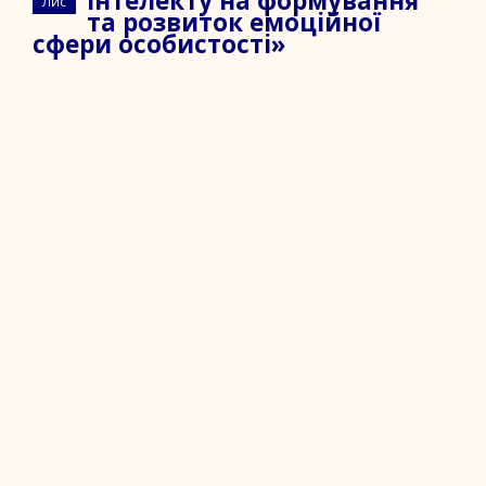
інтелекту на формування
Лис
та розвиток емоційної
сфери особистості»