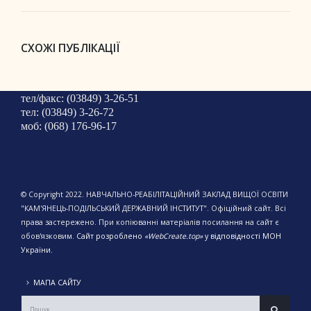
СХОЖІ ПУБЛІКАЦІЇ
тел/факс: (03849) 3-26-51
тел: (03849) 3-26-72
моб: (068) 176-96-17
© Copyright 2022. НАВЧАЛЬНО-РЕАБІЛІТАЦІЙНИЙ ЗАКЛАД ВИЩОЇ ОСВІТИ
"КАМ'ЯНЕЦЬ-ПОДІЛЬСЬКИЙ ДЕРЖАВНИЙ ІНСТИТУТ". Офіційний сайт. Всі
права застережено. При копіюванні матеріалів посилання на сайт є
обов'язковим.
Сайт розроблено
«WebCreate.top»
у відповідності МОН
України.
МАПА САЙТУ