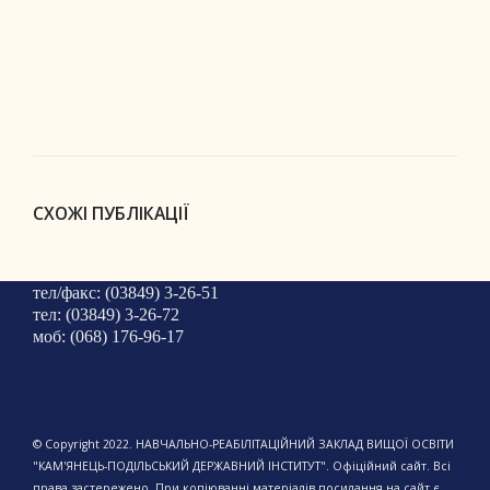
СХОЖІ ПУБЛІКАЦІЇ
тел/факс: (03849) 3-26-51
тел: (03849) 3-26-72
моб: (068) 176-96-17
© Copyright 2022. НАВЧАЛЬНО-РЕАБІЛІТАЦІЙНИЙ ЗАКЛАД ВИЩОЇ ОСВІТИ
"КАМ'ЯНЕЦЬ-ПОДІЛЬСЬКИЙ ДЕРЖАВНИЙ ІНСТИТУТ". Офіційний сайт. Всі
права застережено. При копіюванні матеріалів посилання на сайт є