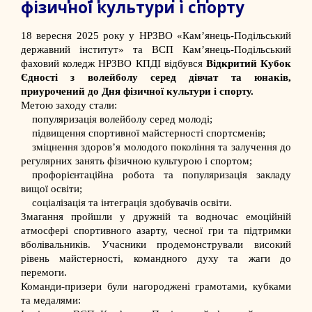
фізичної культури і спорту
18 вересня 2025 року у НРЗВО «Кам’янець-Подільський
державний інститут» та ВСП Кам’янець-Подільський
фаховий коледж НРЗВО КПДІ відбувся
Відкритий Кубок
Єдності з волейболу серед дівчат та юнаків,
приурочений до Дня фізичної культури і спорту.
Метою заходу стали:
популяризація волейболу серед молоді;
підвищення спортивної майстерності спортсменів;
зміцнення здоров’я молодого покоління та залучення до
регулярних занять фізичною культурою і спортом;
профорієнтаційна робота та популяризація закладу
вищої освіти;
соціалізація та інтеграція здобувачів освіти.
Змагання пройшли у дружній та водночас емоційній
атмосфері спортивного азарту, чесної гри та підтримки
вболівальників. Учасники продемонстрували високий
рівень майстерності, командного духу та жаги до
перемоги.
Команди-призери були нагороджені грамотами, кубками
та медалями: