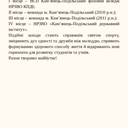
І місце – ВСП Кам’янець-Подільський фаховий коледж
НРЗВО КПДІ;
ІІ місце – команда м. Кам’янець-Подільський (2010 р.н.);
ІІІ місце – команда м. Кам’янець-Подільський (2011 р.н.);
IV місце – НРЗВО «Кам’янець-Подільський державний
інститут».
Подібні заходи стають справжнім святом спорту,
зміцнюють дух єдності та дружби між молоддю, сприяють
формуванню здорового способу життя й відкривають нові
горизонти для розвитку студентів та учнів.
Разом творимо майбутнє!