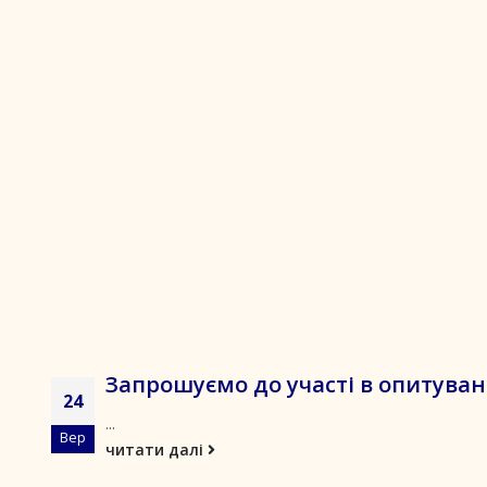
Запрошуємо до участі в опитуван
24
...
Вер
читати далі