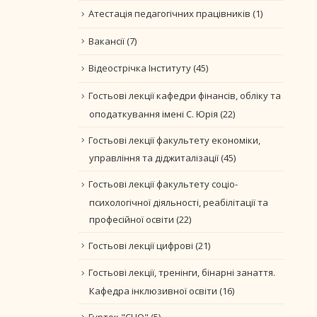
Атестація педагогічних працівників
(1)
Вакансії
(7)
Відеострічка Інституту
(45)
Гостьові лекції кафедри фінансів, обліку та
оподаткування імені С. Юрія
(22)
Гостьові лекції факультету економіки,
управління та діджиталізації
(45)
Гостьові лекції факультету соціо-
психологічної діяльності, реабілітації та
професійної освіти
(22)
Гостьові лекції цифрові
(21)
Гостьові лекції, тренінги, бінарні занаття.
Кафедра інклюзивної освіти
(16)
Гурток "CLIO"
(5)