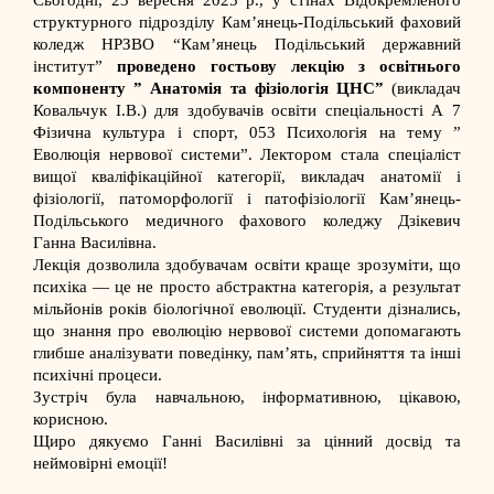
Сьогодні, 23 вересня 2025 р., у стінах Відокремленого
структурного підрозділу Кам’янець-Подільський фаховий
коледж НРЗВО “Кам’янець Подільський державний
інститут”
проведено гостьову лекцію з освітнього
компоненту ” Анатомія та фізіологія ЦНС”
(викладач
Ковальчук І.В.) для здобувачів освіти спеціальності А 7
Фізична культура і спорт, 053 Психологія на тему ”
Еволюція нервової системи”. Лектором стала спеціаліст
вищої кваліфікаційної категорії, викладач анатомії і
фізіології, патоморфології і патофізіології Кам’янець-
Подільського медичного фахового коледжу Дзікевич
Ганна Василівна.
Лекція дозволила здобувачам освіти краще зрозуміти, що
психіка — це не просто абстрактна категорія, а результат
мільйонів років біологічної еволюції. Студенти дізнались,
що знання про еволюцію нервової системи допомагають
глибше аналізувати поведінку, пам’ять, сприйняття та інші
психічні процеси.
Зустріч була навчальною, інформативною, цікавою,
корисною.
Щиро дякуємо Ганні Василівні за цінний досвід та
неймовірні емоції!