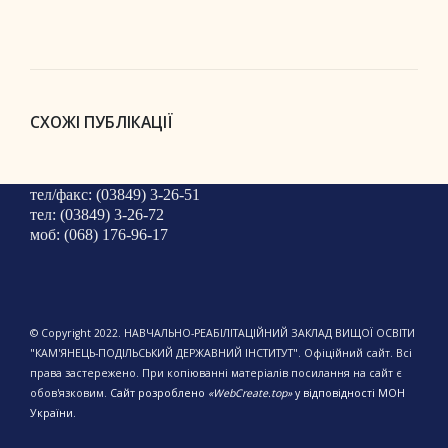
СХОЖІ ПУБЛІКАЦІЇ
тел/факс: (03849) 3-26-51
тел: (03849) 3-26-72
моб: (068) 176-96-17
© Copyright 2022. НАВЧАЛЬНО-РЕАБІЛІТАЦІЙНИЙ ЗАКЛАД ВИЩОЇ ОСВІТИ
"КАМ'ЯНЕЦЬ-ПОДІЛЬСЬКИЙ ДЕРЖАВНИЙ ІНСТИТУТ". Офіційний сайт. Всі
права застережено. При копіюванні матеріалів посилання на сайт є
обов'язковим.
Сайт розроблено
«WebCreate.top»
у відповідності МОН
України.