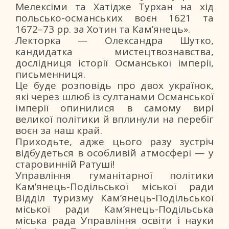
Мелексіми та Хатідже Турхан на хід
польсько-османських воєн 1621 та
1672–73 рр. за Хотин та Кам’янець».
Лекторка — Олександра Шутко,
кандидатка мистецтвознавства,
дослідниця історії Османської імперії,
письменниця.
Це буде розповідь про двох українок,
які через шлюб із султанами Османської
імперії опинилися в самому вирі
великої політики й вплинули на перебіг
воєн за наш край.
Приходьте, адже цього разу зустріч
відбудеться в особливій атмосфері — у
старовинній Ратуші!
Управління гуманітарної політики
Кам’янець-Подільської міської ради
Відділ туризму Кам’янець-Подільської
міської ради Кам’янець-Подільська
міська рада Управління освіти і науки