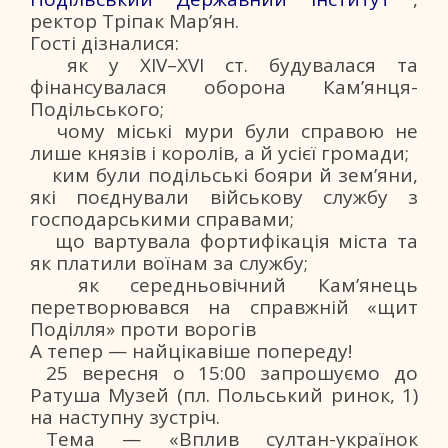
ректор Тріпак Мар’ян.
Гості дізналися:
як у XIV–XVI ст. будувалася та
фінансувалася оборона Кам’янця-
Подільського;
чому міські мури були справою не
лише князів і королів, а й усієї громади;
ким були подільські бояри й зем’яни,
які поєднували військову службу з
господарськими справами;
що вартувала фортифікація міста та
як платили воїнам за службу;
як середньовічний Кам’янець
перетворювався на справжній «щит
Поділля» проти ворогів
А тепер — найцікавіше попереду!
25 вересня о 15:00 запрошуємо до
Ратуша Музей (пл. Польський ринок, 1)
на наступну зустріч.
Тема — «Вплив султан-українок