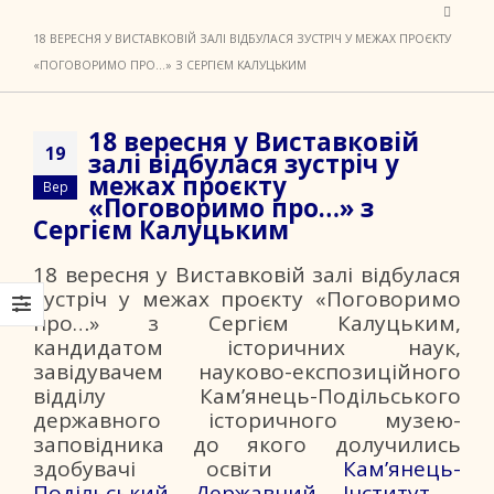
18 ВЕРЕСНЯ У ВИСТАВКОВІЙ ЗАЛІ ВІДБУЛАСЯ ЗУСТРІЧ У МЕЖАХ ПРОЄКТУ
«ПОГОВОРИМО ПРО…» З СЕРГІЄМ КАЛУЦЬКИМ
18 вересня у Виставковій
19
залі відбулася зустріч у
межах проєкту
Вер
«Поговоримо про…» з
Сергієм Калуцьким
18 вересня у Виставковій залі відбулася
зустріч у межах проєкту «Поговоримо
про…» з Сергієм Калуцьким,
кандидатом історичних наук,
завідувачем науково-експозиційного
відділу Кам’янець-Подільського
державного історичного музею-
заповідника до якого долучились
здобувачі освіти
Кам’янець-
Подільський Державний Інститут
,