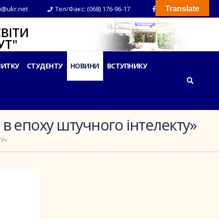
i@ukr.net
Тел/Факс: (068) 176-96-17
Translate
ВІТИ
Т"
ВИТКУ
СТУДЕНТУ
НОВИНИ
ВСТУПНИКУ
 в епоху штучного інтелекту»
ТУ»