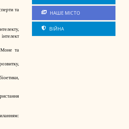
сперти та
НАШЕ МІСТО
ВІЙНА
нтелекту,
інтелект
 Моне та
озвитку,
біоетики,
ристання
ням: