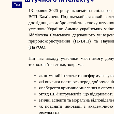
Тра
13 травня 2025 року академічна спільнота
ВСП Кам’янець-Подільський фаховий коле
дослідницька доброчесність в епоху штучного
установи України: Альянс українських уніве
Бібліотека Сумського державного універси
природокористування (НУВГП) та Наукова
(НаУОА).
Під час заходу учасники мали змогу долу
технологій та етики, зокрема:
як штучний інтелект трансформує науков
які виклики постають перед доброчесніс
як зберегти критичне мислення в епоху 
огляд ШІ-інструментів, що відкривають 
етичні аспекти та моральна відповідаль
як поєднати інновації з академічною 
результатів.