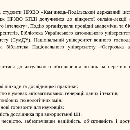
 і студенти НРЗВО «Кам’янець-Подільський державний інст
дж НРЗВО КПДІ долучилися до відкритої онлайн-лекції 
 інтелекту». Подію організували провідні академічні та бі
рситетів, Бібліотека Українського католицького університе
тету (СумДУ), Національний університет водного господа
 бібліотека Національного університету «Острозька а
читися до актуального обговорення питань на перетині 
і підходи та дослідницькі практики;
тю в умовах автоматизованої генерації даних і текстів;
глибоких технологічних змін;
нові горизонти для науковців;
ність дослідника при використанні ШІ;
чесністю, забезпечивши надійність, об’єктивність і дост