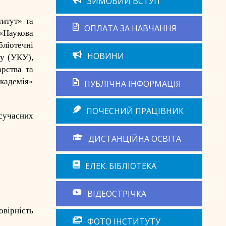
ЗИМОВИЙ ВСТУП
итут» та
ОПЛАТА ЗА НАВЧАННЯ
«Наукова
бліотечні
НОВИНИ
ту (УКУ),
рства та
кадемія»
ПУБЛІЧНА ІНФОРМАЦІЯ
ПОЧЕСНИЙ ПРАЦІВНИК
сучасних
ДИСТАНЦІЙНА ОСВІТА
ЕЛЕК. БІБЛІОТЕКА
ВІДЕОСТРІЧКА
овірність
ФОТО ІНСТИТУТУ