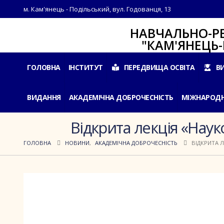
м. Кам'янець - Подільський, вул. Годованця, 13
НАВЧАЛЬНО-РЕАБІЛ
"КАМ'ЯНЕЦЬ-ПОДІ
ГОЛОВНА
ІНСТИТУТ
ПЕРЕДВИЩА ОСВІТА
В
ВИДАННЯ
АКАДЕМІЧНА ДОБРОЧЕСНІСТЬ
МІЖНАРОДН
Відкрита лекція «Нау
ГОЛОВНА
НОВИНИ
,
АКАДЕМІЧНА ДОБРОЧЕСНІСТЬ
ВІДКРИТА 