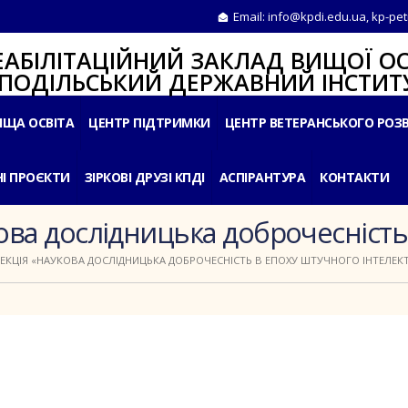
Email:
info@kpdi.edu.ua
,
kp-pet
ІТАЦІЙНИЙ ЗАКЛАД ВИЩОЇ ОС
ЛЬСЬКИЙ ДЕРЖАВНИЙ ІНСТИТУ
ИЩА ОСВІТА
ЦЕНТР ПІДТРИМКИ
ЦЕНТР ВЕТЕРАНСЬКОГО РОЗ
І ПРОЄКТИ
ЗІРКОВІ ДРУЗІ КПДІ
АСПІРАНТУРА
КОНТАКТИ
кова дослідницька доброчесність
ЛЕКЦІЯ «НАУКОВА ДОСЛІДНИЦЬКА ДОБРОЧЕСНІСТЬ В ЕПОХУ ШТУЧНОГО ІНТЕЛЕК