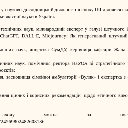
 у науково-дослідницькій діяльності в епоху ШІ ділилися ек
и якісної науки в Україні:
 технічних наук, міжнародний експерт у галузі штучного і
«ChatGPT, DALL·E, Midjourney: Як генеративний штучний 
омічних наук, доцентка СумДУ, керівниця кафедри Жана
ричних наук, помічниця ректора НаУОА зі стратегічного р
оєктів;
ня, засновниця сімейної амбулаторії «Вулик» і експертка з 
ання цінних і корисних рекомендацій щодо етичного вико
 заходу можна за посилан
os/24569802482608186