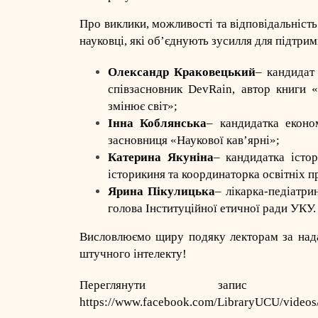
Про виклики, можливості та відповідальність
науковці, які об’єднують зусилля для підтримк
Олександр Краковецький
– кандидат
співзасновник DevRain, автор книги 
змінює світ»;
Інна Коблянська
– кандидатка екон
засновниця «Наукової кав’ярні»;
Катерина Якуніна
– кандидатка істо
історикиня та координаторка освітніх пр
Ярина Пікулицька
– лікарка-педіатри
голова Інституційної етичної ради УКУ.
Висловлюємо щиру подяку лекторам за над
штучного інтелекту!
Переглянути запис
https://www.facebook.com/LibraryUCU/vide