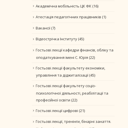
Академічна мобільність ЦК ФК
(16)
Атестація педагогічних працівників
(1)
Вакансії
(7)
Відеострічка Інституту
(45)
Гостьові лекції кафедри фінансів, обліку та
оподаткування імені С. Юрія
(22)
Гостьові лекції факультету економіки,
управління та діджиталізації
(45)
Гостьові лекції факультету соціо-
психологічної діяльності, реабілітації та
професійної освіти
(22)
Гостьові лекції цифрові
(21)
Гостьові лекції, тренінги, бінарні занаття.