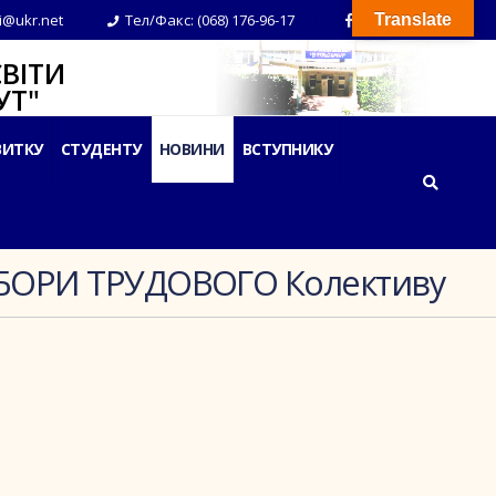
i@ukr.net
Тел/Факс: (068) 176-96-17
Translate
ВІТИ
Т"
ВИТКУ
СТУДЕНТУ
НОВИНИ
ВСТУПНИКУ
БОРИ ТРУДОВОГО Колективу