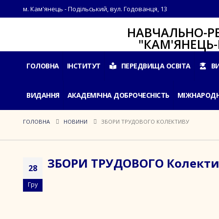
м. Кам'янець - Подільський, вул. Годованця, 13
НАВЧАЛЬНО-РЕАБІЛ
"КАМ'ЯНЕЦЬ-ПОДІ
ГОЛОВНА
ІНСТИТУТ
ПЕРЕДВИЩА ОСВІТА
В
ВИДАННЯ
АКАДЕМІЧНА ДОБРОЧЕСНІСТЬ
МІЖНАРОДН
ГОЛОВНА
НОВИНИ
ЗБОРИ ТРУДОВОГО КОЛЕКТИВУ
ЗБОРИ ТРУДОВОГО Колекти
28
Гру