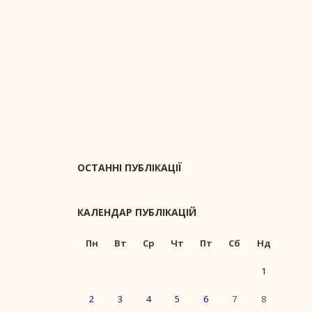
ОСТАННІ ПУБЛІКАЦІЇ
КАЛЕНДАР ПУБЛІКАЦІЙ
Пн
Вт
Ср
Чт
Пт
Сб
Нд
1
2
3
4
5
6
7
8