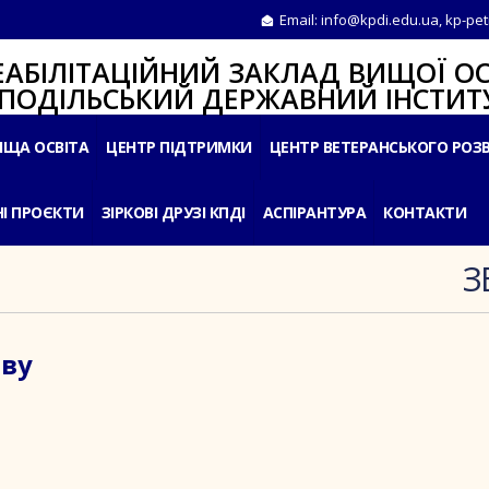
Email:
info@kpdi.edu.ua
,
kp-pet
ІТАЦІЙНИЙ ЗАКЛАД ВИЩОЇ ОС
ЛЬСЬКИЙ ДЕРЖАВНИЙ ІНСТИТУ
ИЩА ОСВІТА
ЦЕНТР ПІДТРИМКИ
ЦЕНТР ВЕТЕРАНСЬКОГО РОЗ
І ПРОЄКТИ
ЗІРКОВІ ДРУЗІ КПДІ
АСПІРАНТУРА
КОНТАКТИ
З
ву