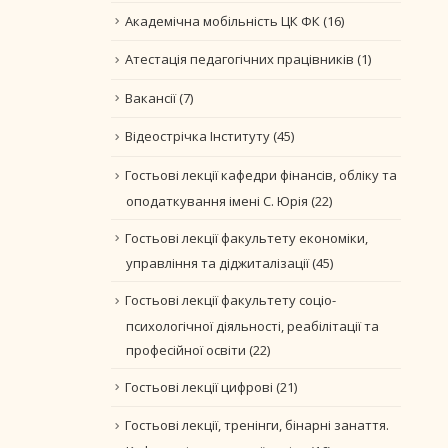
Академічна мобільність ЦК ФК
(16)
Атестація педагогічних працівників
(1)
Вакансії
(7)
Відеострічка Інституту
(45)
Гостьові лекції кафедри фінансів, обліку та
оподаткування імені С. Юрія
(22)
Гостьові лекції факультету економіки,
управління та діджиталізації
(45)
Гостьові лекції факультету соціо-
психологічної діяльності, реабілітації та
професійної освіти
(22)
Гостьові лекції цифрові
(21)
Гостьові лекції, тренінги, бінарні занаття.