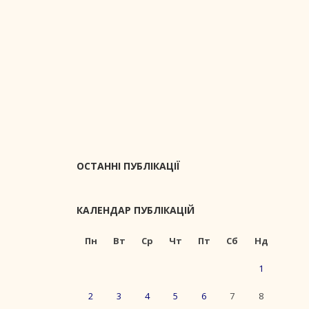
ОСТАННІ ПУБЛІКАЦІЇ
КАЛЕНДАР ПУБЛІКАЦІЙ
Пн
Вт
Ср
Чт
Пт
Сб
Нд
1
2
3
4
5
6
7
8