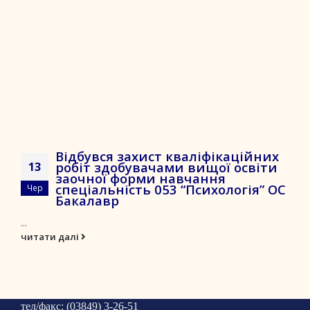
Відбувся захист кваліфікаційних
робіт здобувачами вищої освіти
13
заочної форми навчання
спеціальність 053 “Психологія” ОС
Чер
Бакалавр
...
читати далі
тел/факс: (03849) 3-26-51