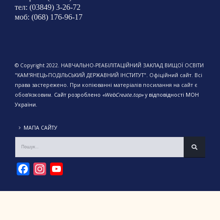
тел: (03849) 3-26-72
моб: (068) 176-96-17
© Copyright 2022. НАВЧАЛЬНО-РЕАБІЛІТАЦІЙНИЙ ЗАКЛАД ВИЩОЇ ОСВІТИ
"КАМ'ЯНЕЦЬ-ПОДІЛЬСЬКИЙ ДЕРЖАВНИЙ ІНСТИТУТ". Офіційний сайт. Всі
права застережено. При копіюванні матеріалів посилання на сайт є
обов'язковим.
Сайт розроблено
«WebCreate.top»
у відповідності МОН
України.
МАПА САЙТУ
Facebook
Instagram
YouTube