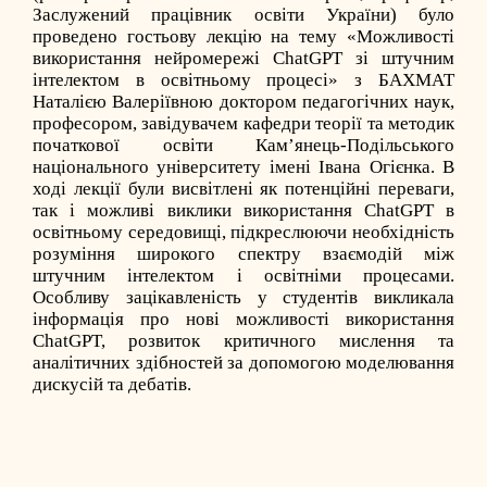
Заслужений працівник освіти України) було
проведено гостьову лекцію на тему «Можливості
використання нейромережі ChatGPT зі штучним
інтелектом в освітньому процесі» з БАХМАТ
Наталією Валеріївною доктором педагогічних наук,
професором, завідувачем кафедри теорії та методик
початкової освіти Кам’янець-Подільського
національного університету імені Івана Огієнка. В
ході лекції були висвітлені як потенційні переваги,
так і можливі виклики використання ChatGPT в
освітньому середовищі, підкреслюючи необхідність
розуміння широкого спектру взаємодій між
штучним інтелектом і освітніми процесами.
Особливу зацікавленість у студентів викликала
інформація про нові можливості використання
ChatGPT, розвиток критичного мислення та
аналітичних здібностей за допомогою моделювання
дискусій та дебатів.