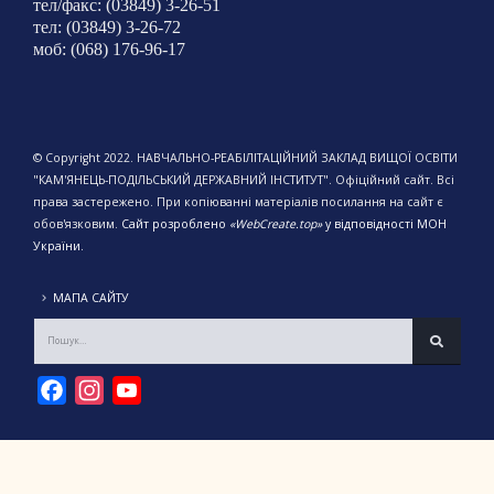
тел/факс: (03849) 3-26-51
тел: (03849) 3-26-72
моб: (068) 176-96-17
© Copyright 2022. НАВЧАЛЬНО-РЕАБІЛІТАЦІЙНИЙ ЗАКЛАД ВИЩОЇ ОСВІТИ
"КАМ'ЯНЕЦЬ-ПОДІЛЬСЬКИЙ ДЕРЖАВНИЙ ІНСТИТУТ". Офіційний сайт. Всі
права застережено. При копіюванні матеріалів посилання на сайт є
обов'язковим.
Сайт розроблено
«WebCreate.top»
у відповідності МОН
України.
МАПА САЙТУ
Facebook
Instagram
YouTube