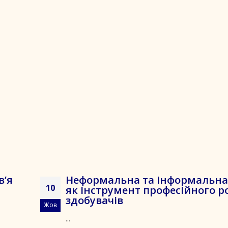
в’я
Неформальна та інформальна 
10
як інструмент професійного р
здобувачів
Жов
...