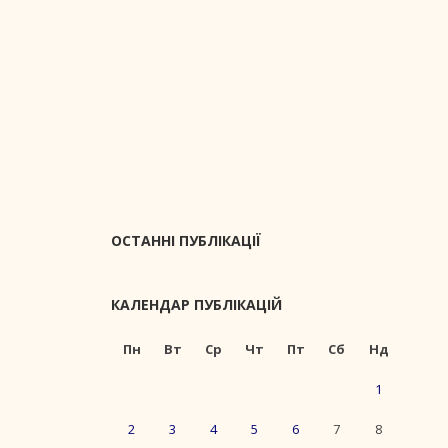
ОСТАННІ ПУБЛІКАЦІЇ
КАЛЕНДАР ПУБЛІКАЦІЙ
Пн
Вт
Ср
Чт
Пт
Сб
Нд
1
2
3
4
5
6
7
8