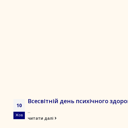
Всесвітній день психічного здоро
10
...
Жов
читати далі