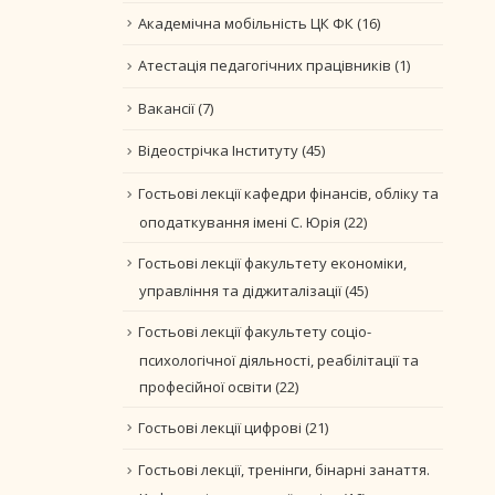
Академічна мобільність ЦК ФК
(16)
Атестація педагогічних працівників
(1)
Вакансії
(7)
Відеострічка Інституту
(45)
Гостьові лекції кафедри фінансів, обліку та
оподаткування імені С. Юрія
(22)
Гостьові лекції факультету економіки,
управління та діджиталізації
(45)
Гостьові лекції факультету соціо-
психологічної діяльності, реабілітації та
професійної освіти
(22)
Гостьові лекції цифрові
(21)
Гостьові лекції, тренінги, бінарні занаття.