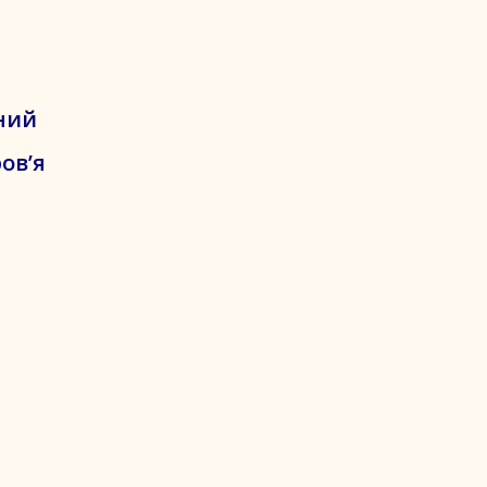
ний
ов’я