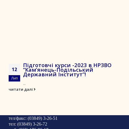
Підготовчі курси -2023 в НРЗВО
“Кам’янець-Подільський
12
Державний Інститут”!
Лип
...
читати далі
тел/факс: (03849) 3-26-51
тел: (03849) 3-26-72