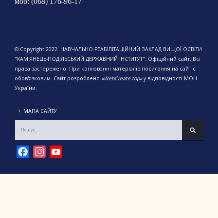
моб: (068) 176-96-17
© Copyright 2022. НАВЧАЛЬНО-РЕАБІЛІТАЦІЙНИЙ ЗАКЛАД ВИЩОЇ ОСВІТИ
"КАМ'ЯНЕЦЬ-ПОДІЛЬСЬКИЙ ДЕРЖАВНИЙ ІНСТИТУТ". Офіційний сайт. Всі
права застережено. При копіюванні матеріалів посилання на сайт є
обов'язковим.
Сайт розроблено
«WebCreate.top»
у відповідності МОН
України.
МАПА САЙТУ
Facebook
Instagram
YouTube