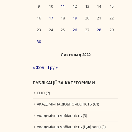
9
10
11
12
13
14
15
16
17
18
19
20
21
22
23
24
25
26
27
28
29
30
Листопад 2020
« Жов
Гру »
ПУБЛІКАЦІЇ ЗА КАТЕГОРІЯМИ
CLIO
(7)
АКАДЕМІЧНА ДОБРОЧЕСНІСТЬ
(61)
Академічна мобільність
(3)
Академічна мобільність (Цифрові)
(3)