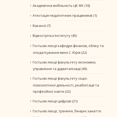
Академічна мобільність ЦК ФК
(16)
Атестація педагогічних працівників
(1)
Вакансії
(7)
Відеострічка Інституту
(45)
Гостьові лекції кафедри фінансів, обліку та
оподаткування імені С. Юрія
(22)
Гостьові лекції факультету економіки,
управління та діджиталізації
(45)
Гостьові лекції факультету соціо-
психологічної діяльності, реабілітації та
професійної освіти
(22)
Гостьові лекції цифрові
(21)
Гостьові лекції, тренінги, бінарні занаття.