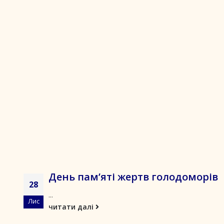
День пам’яті жертв голодоморів
28
...
Лис
читати далі