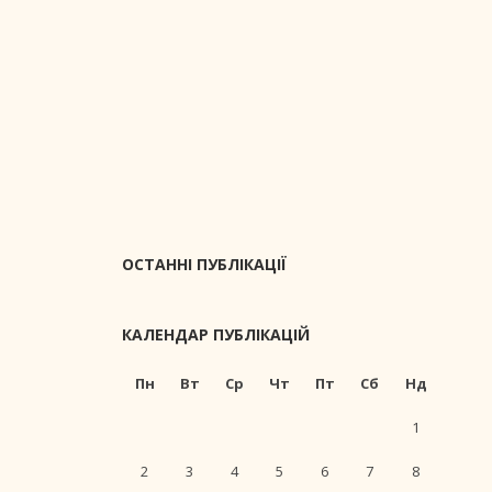
ОСТАННІ ПУБЛІКАЦІЇ
КАЛЕНДАР ПУБЛІКАЦІЙ
Пн
Вт
Ср
Чт
Пт
Сб
Нд
1
2
3
4
5
6
7
8