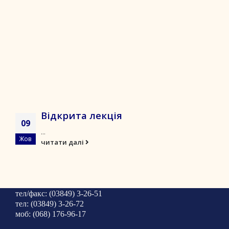
Відкрита лекція
09
...
Жов
читати далі
тел/факс: (03849) 3-26-51
тел: (03849) 3-26-72
моб: (068) 176-96-17