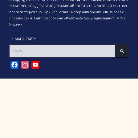
"КАМ'ЯНЕЦЬ-ПОДІЛЬСЬКИЙ ДЕРЖАВНИЙ ІНСТИТУТ". Офіційний сайт. Всі
права застережено. При копіюванні матеріалів посилання на сайт є
обов'язковим.
Сайт розроблено
«WebCreate.top»
у відповідності МОН
України.
МАПА САЙТУ
Facebook
Instagram
YouTube