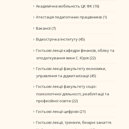
Академічна мобільність ЦК ФК
(16)
Атестація педагогічних працівників
(1)
Вакансії
(7)
Відеострічка Інституту
(45)
Гостьові лекції кафедри фінансів, обліку та
оподаткування імені С. Юрія
(22)
Гостьові лекції факультету економіки,
управління та діджиталізації
(45)
Гостьові лекції факультету соціо-
психологічної діяльності, реабілітації та
професійної освіти
(22)
Гостьові лекції цифрові
(21)
Гостьові лекції, тренінги, бінарні занаття.