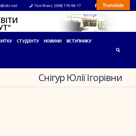
i@ukr.net
Тел/Факс: (068) 176-96-17
Translate
ВІТИ
Т"
ВИТКУ
СТУДЕНТУ
НОВИНИ
ВСТУПНИКУ
Снігур Юлії Ігорівни