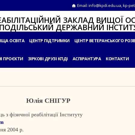
Email:
info@kpdi.edu.ua
,
kp-pet
ІТАЦІЙНИЙ ЗАКЛАД ВИЩОЇ ОС
ЛЬСЬКИЙ ДЕРЖАВНИЙ ІНСТИТУ
ИЩА ОСВІТА
ЦЕНТР ПІДТРИМКИ
ЦЕНТР ВЕТЕРАНСЬКОГО РОЗ
І ПРОЄКТИ
ЗІРКОВІ ДРУЗІ КПДІ
АСПІРАНТУРА
КОНТАКТИ
Юлія СНІГУР
ь з фізичної реабілітації Інституту
om
ня 2004 р.