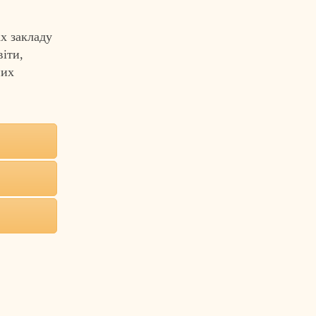
х закладу
віти,
них