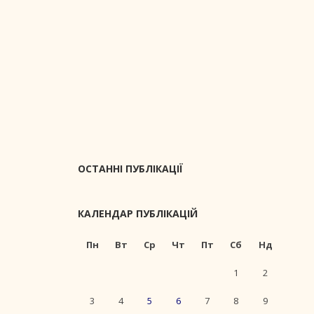
ОСТАННІ ПУБЛІКАЦІЇ
КАЛЕНДАР ПУБЛІКАЦІЙ
Пн
Вт
Ср
Чт
Пт
Сб
Нд
1
2
3
4
5
6
7
8
9