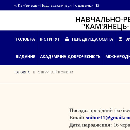
м. Кам'янець - Подільський, вул. Годованця, 13
НАВЧАЛЬНО-РЕАБІЛ
"КАМ'ЯНЕЦЬ-ПОДІ
ГОЛОВНА
ІНСТИТУТ
ПЕРЕДВИЩА ОСВІТА
В
ВИДАННЯ
АКАДЕМІЧНА ДОБРОЧЕСНІСТЬ
МІЖНАРОДН
ГОЛОВНА
СНІГУР ЮЛІЇ ІГОРІВНИ
Посада:
провідний фахівец
Email:
snihur11@gmail.c
Дата народження:
16 черв