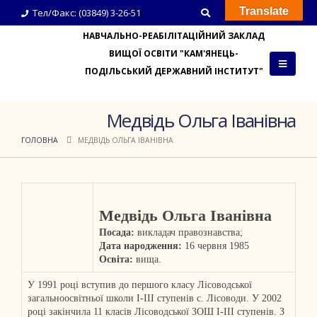
Translate
Тел/Факс: (03849) 3-26-51
НАВЧАЛЬНО-РЕАБІЛІТАЦІЙНИЙ ЗАКЛАД
ВИЩОЇ ОСВІТИ "КАМ'ЯНЕЦЬ-
ПОДІЛЬСЬКИЙ ДЕРЖАВНИЙ ІНСТИТУТ"
Медвідь Ольга Іванівна
ГОЛОВНА
МЕДВІДЬ ОЛЬГА ІВАНІВНА
Медвідь Ольга Іванівна
Посада:
викладач правознавства;
Дата народження:
16 червня 1985
Освіта:
вища.
У 1991 році вступив до першого класу Лісоводської
загальноосвітньої школи І-ІІІ ступенів с. Лісоводи. У 2002
році закінчила 11 класів Лісоводської ЗОШ І-ІІІ ступенів. З