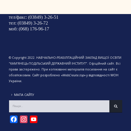
тел/факс: (03849) 3-26-51
тел: (03849) 3-26-72
моб: (068) 176-96-17
© Copyright 2022. НАВЧАЛЬНО-РЕАБІЛІТАЦІЙНИЙ ЗАКЛАД ВИЩОЇ ОСВІТИ
"КАМ'ЯНЕЦЬ-ПОДІЛЬСЬКИЙ ДЕРЖАВНИЙ ІНСТИТУТ". Офіційний сайт. Всі
права застережено. При копіюванні матеріалів посилання на сайт є
обов'язковим.
Сайт розроблено
«WebCreate.top»
у відповідності МОН
України.
МАПА САЙТУ
Facebook
Instagram
YouTube