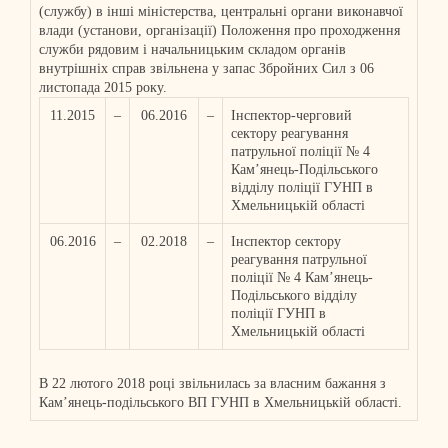
(службу) в інші міністерства, центральні органи виконавчої
влади (установи, організації) Положення про проходження
служби рядовим і начальницьким складом органів
внутрішніх справ звільнена у запас Збройних Сил з 06
листопада 2015 року.
11.2015
–
06.2016
–
Інспектор-черговий
сектору реагування
патрульної поліції № 4
Кам’янець-Подільського
відділу поліції ГУНП в
Хмельницькій області
06.2016
–
02.2018
–
Інспектор сектору
реагування патрульної
поліції № 4 Кам’янець-
Подільського відділу
поліції ГУНП в
Хмельницькій області
В 22 лютого 2018 році звільнилась за власним бажання з
Кам’янець-подільського ВП ГУНП в Хмельницькій області.