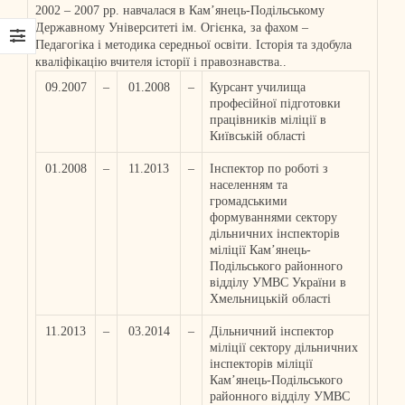
2002 – 2007 рр. навчалася в Кам’янець-Подільському
Державному Університеті ім. Огієнка, за фахом –
Педагогіка і методика середньої освіти. Історія та здобула
кваліфікацію вчителя історії і правознавства..
09.2007
–
01.2008
–
Курсант училища
професійної підготовки
працівників міліції в
Київській області
01.2008
–
11.2013
–
Інспектор по роботі з
населенням та
громадськими
формуваннями сектору
дільничних інспекторів
міліції Кам’янець-
Подільського районного
відділу УМВС України в
Хмельницькій області
11.2013
–
03.2014
–
Дільничний інспектор
міліції сектору дільничних
інспекторів міліції
Кам’янець-Подільського
районного відділу УМВС