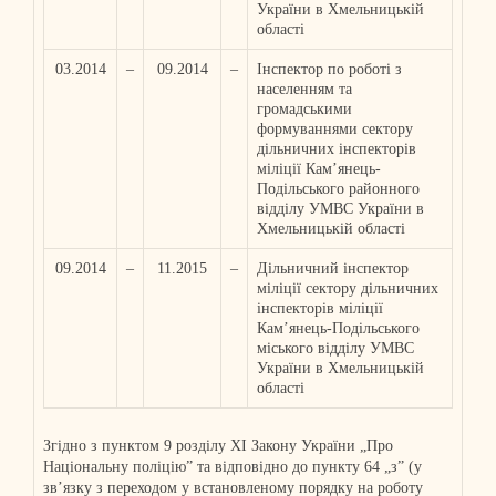
України в Хмельницькій
області
03.2014
–
09.2014
–
Інспектор по роботі з
населенням та
громадськими
формуваннями сектору
дільничних інспекторів
міліції Кам’янець-
Подільського районного
відділу УМВС України в
Хмельницькій області
09.2014
–
11.2015
–
Дільничний інспектор
міліції сектору дільничних
інспекторів міліції
Кам’янець-Подільського
міського відділу УМВС
України в Хмельницькій
області
Згідно з пунктом 9 розділу ХІ Закону України „Про
Національну поліцію” та відповідно до пункту 64 „з” (у
зв’язку з переходом у встановленому порядку на роботу