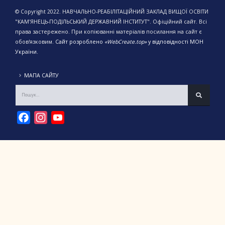
© Copyright 2022. НАВЧАЛЬНО-РЕАБІЛІТАЦІЙНИЙ ЗАКЛАД ВИЩОЇ ОСВІТИ
"КАМ'ЯНЕЦЬ-ПОДІЛЬСЬКИЙ ДЕРЖАВНИЙ ІНСТИТУТ". Офіційний сайт. Всі
права застережено. При копіюванні матеріалів посилання на сайт є
обов'язковим.
Сайт розроблено
«WebCreate.top»
у відповідності МОН
України.
МАПА САЙТУ
Facebook
Instagram
YouTube