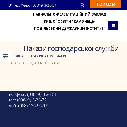
Translate
Тел/Факс: (03849) 3-26-51
НАВЧАЛЬНО-РЕАБІЛІТАЦІЙНИЙ ЗАКЛАД
ВИЩОЇ ОСВІТИ "КАМ'ЯНЕЦЬ-
ПОДІЛЬСЬКИЙ ДЕРЖАВНИЙ ІНСТИТУТ"
Накази господарської служби
ГОЛОВНА
ПУБЛІЧНА ІНФОРМАЦІЯ
НАКАЗИ ГОСПОДАРСЬКОЇ СЛУЖБИ
тел/факс: (03849) 3-26-51
тел: (03849) 3-26-72
моб: (068) 176-96-17