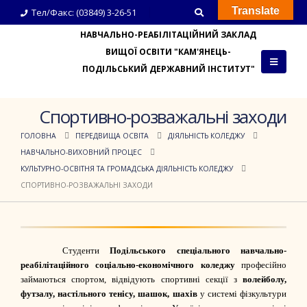
Translate
Тел/Факс: (03849) 3-26-51
НАВЧАЛЬНО-РЕАБІЛІТАЦІЙНИЙ ЗАКЛАД
ВИЩОЇ ОСВІТИ "КАМ'ЯНЕЦЬ-
ПОДІЛЬСЬКИЙ ДЕРЖАВНИЙ ІНСТИТУТ"
Спортивно-розважальні заходи
ГОЛОВНА
ПЕРЕДВИЩА ОСВІТА
ДІЯЛЬНІСТЬ КОЛЕДЖУ
НАВЧАЛЬНО-ВИХОВНИЙ ПРОЦЕС
КУЛЬТУРНО-ОСВІТНЯ ТА ГРОМАДСЬКА ДІЯЛЬНІСТЬ КОЛЕДЖУ
СПОРТИВНО-РОЗВАЖАЛЬНІ ЗАХОДИ
Студенти
Подільського спеціального навчально-
реабілітаційного соціально-економічного коледжу
професійно
займаються спортом, відвідують спортивні
секції з
волейболу,
футзалу, настільного тенісу, шашок, шахів
у системі фізкультури