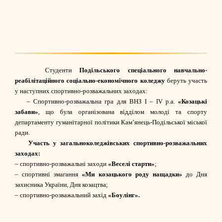
Студенти
Подільського спеціального навчально-
реабілітаційного соціально-економічного коледжу
беруть участь
у наступних спортивно-розважальних заходах:
– Спортивно-розважальна гра для ВНЗ І – ІV р.а.
«Козацькі
забави»
, що була організована відділом молоді та спорту
департаменту гуманітарної політики Камʼянець-Подільської міської
ради.
Участь у загальноколеджівських спортивно-розважальних
заходах:
– спортивно-розважальні заходи
«
Веселі старти»
;
– спортивні змагання
«Ми козацького роду нащадки»
до Дня
захисника України, Дня козацтва;
– спортивно-розважальний захід
«Боулінг».