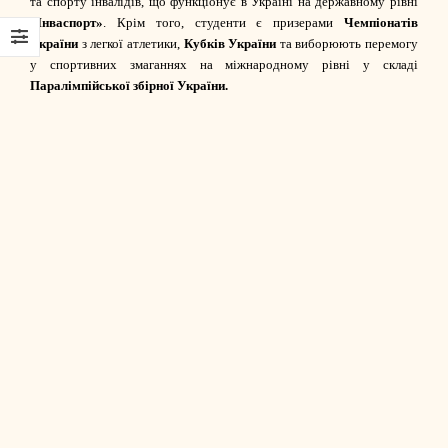
та спорту інвалідів, що функціонує в Україні на державному рівні
«Інваспорт»
. Крім того, студенти є призерами
Чемпіонатів
України
з легкої атлетики,
Кубків України
та виборюють перемогу
у спортивних змаганнях на міжнародному рівні у складі
Паралімпійської збірної України.