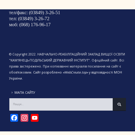
тел/факс: (03849) 3-26-51
тел: (03849) 3-26-72
моб: (068) 176-96-17
© Copyright 2022. НАВЧАЛЬНО-РЕАБІЛІТАЦІЙНИЙ ЗАКЛАД ВИЩОЇ ОСВІТИ
"КАМ'ЯНЕЦЬ-ПОДІЛЬСЬКИЙ ДЕРЖАВНИЙ ІНСТИТУТ". Офіційний сайт. Всі
права застережено. При копіюванні матеріалів посилання на сайт є
обов'язковим.
Сайт розроблено
«WebCreate.top»
у відповідності МОН
України.
МАПА САЙТУ
Facebook
Instagram
YouTube