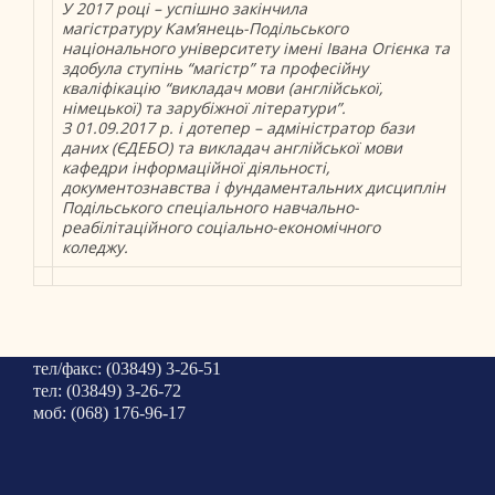
У 2017 році – успішно закінчила
магістратуру
Кам’янець-Подільського
національного університету імені Івана Огієнка та
здобула ступінь “магістр” та професійну
кваліфікацію “викладач мови (англійської,
німецької) та зарубіжної літератури”.
З 01.09.2017 р. і дотепер – адміністратор бази
даних (ЄДЕБО) та викладач англійської мови
кафедри інформаційної діяльності,
документознавства і фундаментальних дисциплін
Подільського спеціального навчально-
реабілітаційного соціально-економічного
коледжу.
тел/факс: (03849) 3-26-51
тел: (03849) 3-26-72
моб: (068) 176-96-17