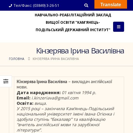
Translate
Тел/Факс: (03849) 3-26-51
НАВЧАЛЬНО-РЕАБІЛІТАЦІЙНИЙ ЗАКЛАД
ВИЩОЇ ОСВІТИ "КАМ'ЯНЕЦЬ-
ПОДІЛЬСЬКИЙ ДЕРЖАВНИЙ ІНСТИТУТ"
Кінзерява Ірина Василівна
ГОЛОВНА
КІНЗЕРЯВА ІРИНА ВАСИЛІВНА
Кінзерява Ірина Василівна
– викладач англійської
мови.
Дата народження:
01 квітня 1994 р.
Email
:
i.kinzeriava@gmail.com
Освіта:
вища.
У 2015 році – закінчила Кам’янець-Подільський
національний університет імені Івана Огієнка і
здобула ступінь “бакалавр” та кваліфікацію
“вчитель англійської мови та зарубіжної
літератури”.