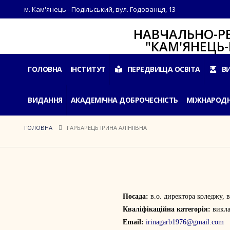
м. Кам'янець - Подільський, вул. Годованця, 13
НАВЧАЛЬНО-РЕАБІЛ
"КАМ'ЯНЕЦЬ-ПОДІ
ГОЛОВНА
ІНСТИТУТ
ПЕРЕДВИЩА ОСВІТА
В
ВИДАННЯ
АКАДЕМІЧНА ДОБРОЧЕСНІСТЬ
МІЖНАРОДН
ГОЛОВНА
ГАРБАРЕЦЬ ІРИНА АЛІНІЇВНА
Посада:
в.о. директора коледжу,
Кваліфікаційна категорія:
викла
Email:
irinagarb1976@gmail.com