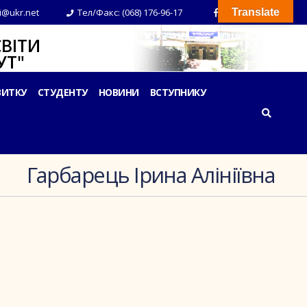
i@ukr.net
Тел/Факс: (068) 176-96-17
Translate
ВІТИ
Т"
ВИТКУ
СТУДЕНТУ
НОВИНИ
ВСТУПНИКУ
Гарбарець Ірина Алініївна