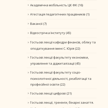
Академічна мобільність ЦК ФК
(16)
Атестація педагогічних працівників
(1)
Вакансії
(7)
Відеострічка Інституту
(45)
Гостьові лекції кафедри фінансів, обліку та
оподаткування імені С. Юрія
(22)
Гостьові лекції факультету економіки,
управління та діджиталізації
(45)
Гостьові лекції факультету соціо-
психологічної діяльності, реабілітації та
професійної освіти
(22)
Гостьові лекції цифрові
(21)
Гостьові лекції, тренінги, бінарні занаття.