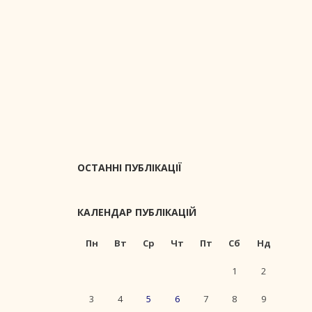
ОСТАННІ ПУБЛІКАЦІЇ
КАЛЕНДАР ПУБЛІКАЦІЙ
Пн
Вт
Ср
Чт
Пт
Сб
Нд
1
2
3
4
5
6
7
8
9