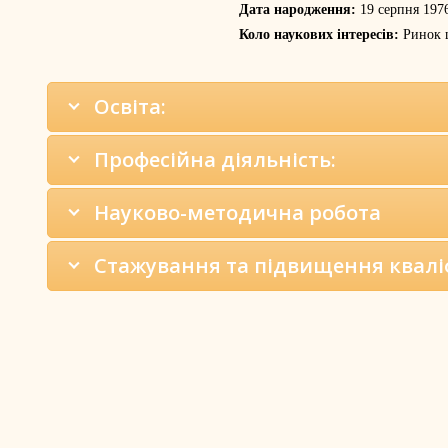
Дата народження:
19 серпня 1976
Коло наукових інтересів:
Ринок ц
Освіта:
Професійна діяльність:
Науково-методична робота
Стажування та підвищення кваліф