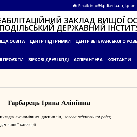
Email:
info@kpdi.edu.ua
,
kp-pet
ІТАЦІЙНИЙ ЗАКЛАД ВИЩОЇ ОС
ЛЬСЬКИЙ ДЕРЖАВНИЙ ІНСТИТУ
ИЩА ОСВІТА
ЦЕНТР ПІДТРИМКИ
ЦЕНТР ВЕТЕРАНСЬКОГО РОЗ
І ПРОЄКТИ
ЗІРКОВІ ДРУЗІ КПДІ
АСПІРАНТУРА
КОНТАКТИ
Гарбарець Ірина Алініївна
 викладач економічних дисциплін,
голова педагогічної ради
;
дач вищої категорії