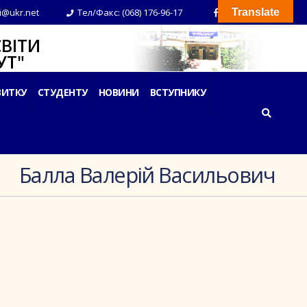
i@ukr.net
Тел/Факс: (068) 176-96-17
Translate
ВІТИ
Т"
ВИТКУ
СТУДЕНТУ
НОВИНИ
ВСТУПНИКУ
Балла Валерій Васильович