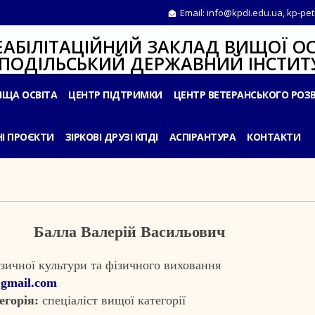
Email:
info@kpdi.edu.ua
,
kp-pet
ІТАЦІЙНИЙ ЗАКЛАД ВИЩОЇ ОС
ЛЬСЬКИЙ ДЕРЖАВНИЙ ІНСТИТУ
ИЩА ОСВІТА
ЦЕНТР ПІДТРИМКИ
ЦЕНТР ВЕТЕРАНСЬКОГО РОЗ
І ПРОЄКТИ
ЗІРКОВІ ДРУЗІ КПДІ
АСПІРАНТУРА
КОНТАКТИ
Балла Валерій Васильович
зичної культури та фізичного виховання
@
gmail
.
com
егорія:
спеціаліст вищої категорії