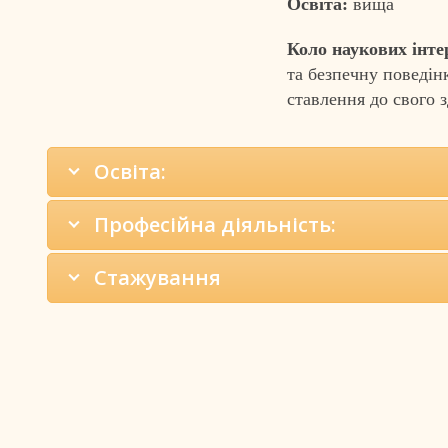
Освіта:
вища
Коло наукових інте
та безпечну поведін
ставлення до свого з
Освіта:
Професійна діяльність:
Стажування