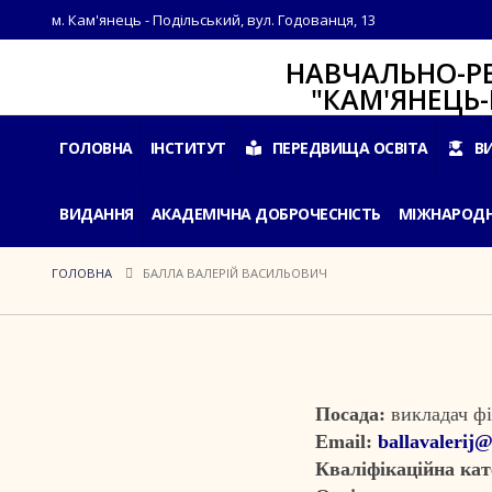
м. Кам'янець - Подільський, вул. Годованця, 13
НАВЧАЛЬНО-РЕАБІЛ
"КАМ'ЯНЕЦЬ-ПОДІ
ГОЛОВНА
ІНСТИТУТ
ПЕРЕДВИЩА ОСВІТА
В
ВИДАННЯ
АКАДЕМІЧНА ДОБРОЧЕСНІСТЬ
МІЖНАРОДН
ГОЛОВНА
БАЛЛА ВАЛЕРІЙ ВАСИЛЬОВИЧ
Посада:
викладач фі
Email
:
ballavalerij
Кваліфікаційна кат