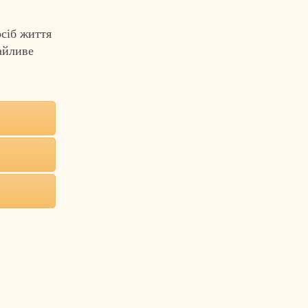
сіб життя
байливе