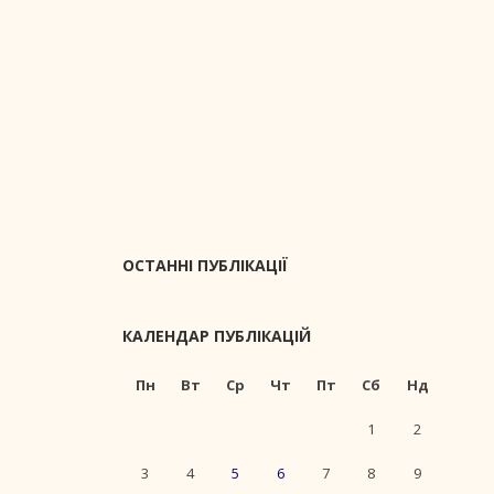
ОСТАННІ ПУБЛІКАЦІЇ
КАЛЕНДАР ПУБЛІКАЦІЙ
Пн
Вт
Ср
Чт
Пт
Сб
Нд
1
2
3
4
5
6
7
8
9