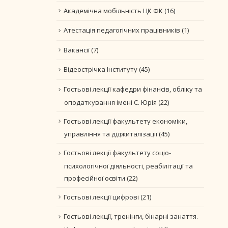
Академічна мобільність ЦК ФК
(16)
Атестація педагогічних працівників
(1)
Вакансії
(7)
Відеострічка Інституту
(45)
Гостьові лекції кафедри фінансів, обліку та
оподаткування імені С. Юрія
(22)
Гостьові лекції факультету економіки,
управління та діджиталізації
(45)
Гостьові лекції факультету соціо-
психологічної діяльності, реабілітації та
професійної освіти
(22)
Гостьові лекції цифрові
(21)
Гостьові лекції, тренінги, бінарні занаття.