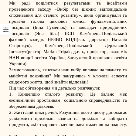
Ми раді поділитися результатами та інсайтами
проведеного заходу «Вибір без шкоди: відповідальне
споживання для сталого розвитку», який організували та
провели голова циклової комісії фундаментальних
дисциплін (Інна Гуменюк) та викладач природничих
дисциплін (Яна Біла)
ВСП Кам’янець-Подільський
фаховий коледж НРЗВО КПДІ
(в.о. директор
Наталія
Сторожук
),
Кам’янець-Подільський Державний
Інститут
(ректор
Marian Tripak
, д.е.н., професор, академік
НАН вищої освіти України, Заслужений працівник освіти
України)
Замислювались, як кожен наш вибір впливає на планету та
майбутні покоління? Ми занурились у ключові аспекти
свідомого життя, щоб знайти відповіді!
Під час обговорення ми детально розглянули:
1. Концепцію сталого розвитку: Це баланс між
економічним зростанням, соціальною справедливістю та
збереженням довкілля.
2. Життєвий цикл речей: Розуміння цього циклу допомагає
усвідомити приховані впливи на довкілля та вибирати
продукти, які створюють менше навантаження на планету.