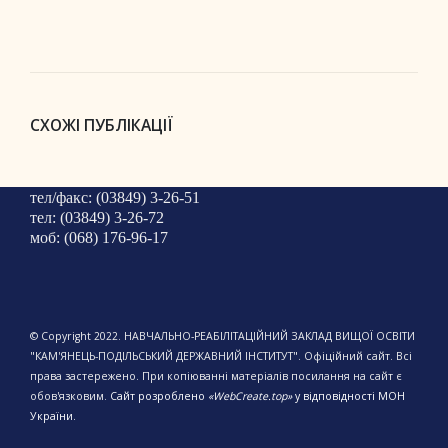
СХОЖІ ПУБЛІКАЦІЇ
тел/факс: (03849) 3-26-51
тел: (03849) 3-26-72
моб: (068) 176-96-17
© Copyright 2022. НАВЧАЛЬНО-РЕАБІЛІТАЦІЙНИЙ ЗАКЛАД ВИЩОЇ ОСВІТИ
"КАМ'ЯНЕЦЬ-ПОДІЛЬСЬКИЙ ДЕРЖАВНИЙ ІНСТИТУТ". Офіційний сайт. Всі
права застережено. При копіюванні матеріалів посилання на сайт є
обов'язковим.
Сайт розроблено
«WebCreate.top»
у відповідності МОН
України.