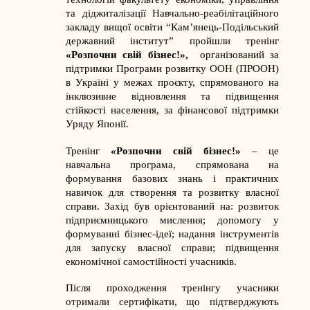
та діджиталізації Навчально-реабілітаційного
закладу вищої освіти “Кам’янець-Подільський
державний інститут” пройшли тренінг
«Розпочни свій бізнес!»,
організований за
підтримки Програми розвитку ООН (ПРООН)
в Україні у межах проєкту, спрямованого на
інклюзивне відновлення та підвищення
стійкості населення, за фінансової підтримки
Уряду Японії.
Тренінг
«Розпочни свій бізнес!»
– це
навчальна програма, спрямована на
формування базових знань і практичних
навичок для створення та розвитку власної
справи. Захід був орієнтований на: розвиток
підприємницького мислення; допомогу у
формуванні бізнес-ідеї; надання інструментів
для запуску власної справи; підвищення
економічної самостійності учасників.
Після проходження тренінгу учасники
отримали сертифікати, що підтверджують