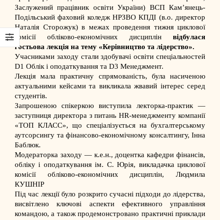
Заслужений працівник освіти України)
ВСП Кам’янець-
Подільський фаховий коледж НРЗВО КПДІ
(в.о. директор
Наталія Сторожук
) в межах проведення тижня циклової
комісії обліково-економічних дисциплін
відбулася
гостьова лекція на тему «Керівництво та лідерство».
Учасниками заходу стали здобувачі освіти спеціальностей
D1 Облік і оподаткування та D3 Менеджмент.
Лекція мала практичну спрямованість, була насиченою
актуальними кейсами та викликала жвавий інтерес серед
студентів.
Запрошеною спікеркою виступила лекторка-практик —
заступниця директора з питань HR-менеджменту компанії
«ТОП КЛАСС», що спеціалізується на бухгалтерському
аутсорсингу та фінансово-економічному консалтингу, Інна
Баблюк.
Модераторка заходу — к.е.н., доцентка кафедри фінансів,
обліку і оподаткування ім. С. Юрія, викладачка циклової
комісії обліково-економічних дисциплін, Людмила
КУШНІР
Під час лекції було розкрито сучасні підходи до лідерства,
висвітлено ключові аспекти ефективного управління
командою, а також продемонстровано практичні приклади