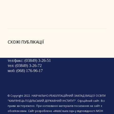
СХОЖІ ПУБЛІКАЦІЇ
тел/факс: (03849) 3-26-51
тел: (03849) 3-26-72
моб: (068) 176-96-17
© Copyright 2022. НАВЧАЛЬНО-РЕАБІЛІТАЦІЙНИЙ ЗАКЛАД ВИЩОЇ ОСВІТИ
"КАМ'ЯНЕЦЬ-ПОДІЛЬСЬКИЙ ДЕРЖАВНИЙ ІНСТИТУТ". Офіційний сайт. Всі
права застережено. При копіюванні матеріалів посилання на сайт є
обов'язковим.
Сайт розроблено
«WebCreate.top»
у відповідності МОН