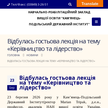
Translate
Тел/Факс: (03849) 3-26-51
НАВЧАЛЬНО-РЕАБІЛІТАЦІЙНИЙ ЗАКЛАД
ВИЩОЇ ОСВІТИ "КАМ'ЯНЕЦЬ-
ПОДІЛЬСЬКИЙ ДЕРЖАВНИЙ ІНСТИТУТ"
Відбулась гостьова лекція на тему
«Керівництво та лідерство»
ГОЛОВНА
НОВИНИ
ВІДБУЛАСЬ ГОСТЬОВА ЛЕКЦІЯ НА ТЕМУ «КЕРІВНИЦТВО ТА ЛІДЕРСТВО»
Відбулась гостьова лекція
23
на тему «Керівництво та
лідерство»
Бер
23 березня 2026 року у
Кам’янець-Подільський
Державний Інститут
(ректор
Marian Tripak
, д.е.н.,
професор, академік НАН вищої освіти України,