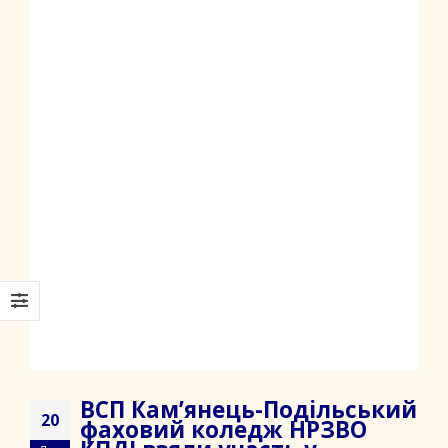
ВСП Кам’янець-Подільський
20
фаховий коледж НРЗВО