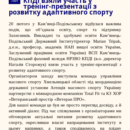
КПДІ взяли участь у
Лют
тренінг-презентації з
розвитку адаптивного спорту
20 лютого у Кам’янці-Подільському відбулася важлива
подія, що об’єднала освіту, спорт та підтримку
Захисників. Викладачі та здобувачі освіти
Кам’янець-
Подільський Державний Інститут
(ректор
Marian Tripak
,
д.е.н., професор, академік НАН вищої освіти України,
Заслужений працівник освіти України)
ВСП Кам’янець-
Подільський фаховий коледж НРЗВО КПДІ
(в.о. директор
Наталія Сторожук
) взяли участь у тренінг-презентації з
розвитку адаптивного спорту.
Організатором заходу виступила команда управління
масового спорту Хмельницької області під координацією
державної установи
Агенція масового спорту України
у
партнерстві з міжнародною компанією Total Fit та КЗ ХОР
«Ветеранський простір «Ветеран ПРО».
Для нашої команди це був не просто перегляд досвіду, а й
активний діалог. Під час спілкування з організаторами ми
обговорили актуальні питання розвитку адаптивного
спорту, окресливши власні напрацювання інституту в
цьому напрямку, а також сподіваємось на плідну