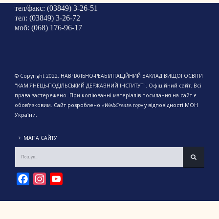
тел/факс: (03849) 3-26-51
тел: (03849) 3-26-72
моб: (068) 176-96-17
© Copyright 2022. НАВЧАЛЬНО-РЕАБІЛІТАЦІЙНИЙ ЗАКЛАД ВИЩОЇ ОСВІТИ
"КАМ'ЯНЕЦЬ-ПОДІЛЬСЬКИЙ ДЕРЖАВНИЙ ІНСТИТУТ". Офіційний сайт. Всі
права застережено. При копіюванні матеріалів посилання на сайт є
обов'язковим.
Сайт розроблено
«WebCreate.top»
у відповідності МОН
України.
МАПА САЙТУ
Facebook
Instagram
YouTube