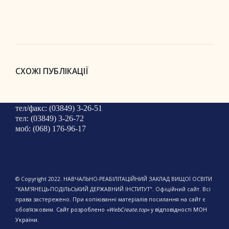
СХОЖІ ПУБЛІКАЦІЇ
тел/факс: (03849) 3-26-51
тел: (03849) 3-26-72
моб: (068) 176-96-17
© Copyright 2022. НАВЧАЛЬНО-РЕАБІЛІТАЦІЙНИЙ ЗАКЛАД ВИЩОЇ ОСВІТИ
"КАМ'ЯНЕЦЬ-ПОДІЛЬСЬКИЙ ДЕРЖАВНИЙ ІНСТИТУТ". Офіційний сайт. Всі
права застережено. При копіюванні матеріалів посилання на сайт є
обов'язковим.
Сайт розроблено
«WebCreate.top»
у відповідності МОН
України.