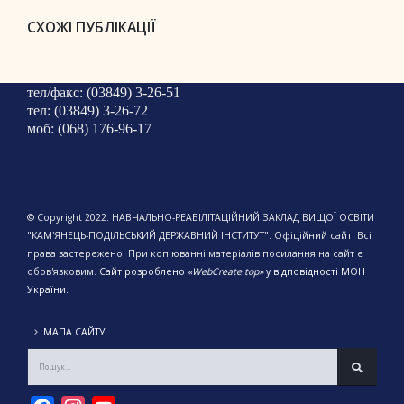
СХОЖІ ПУБЛІКАЦІЇ
тел/факс: (03849) 3-26-51
тел: (03849) 3-26-72
моб: (068) 176-96-17
© Copyright 2022. НАВЧАЛЬНО-РЕАБІЛІТАЦІЙНИЙ ЗАКЛАД ВИЩОЇ ОСВІТИ
"КАМ'ЯНЕЦЬ-ПОДІЛЬСЬКИЙ ДЕРЖАВНИЙ ІНСТИТУТ". Офіційний сайт. Всі
права застережено. При копіюванні матеріалів посилання на сайт є
обов'язковим.
Сайт розроблено
«WebCreate.top»
у відповідності МОН
України.
МАПА САЙТУ