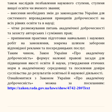
також наслідків позбавлення наукового ступеня, ступеня
вищої освіти чи вченого звання;
– внесення необхідних змін до законодавства України для
системного впровадження принципів доброчесності на
всіх рівнях освіти та в науці;
– чітке розмежування питань академічної доброчесності
та захисту авторських і суміжних прав;
– припинення практики підготовки навчальних і наукових
робіт на замовлення, зокрема шляхом заборони
відповідної реклами та посередницьких послуг.
Таким чином, Закон України «Про академічну
доброчесність» формує належні правові засади для
підвищення якості освіти й науки, утвердження етичних
норм в академічному середовищі та посилення довіри
суспільства до результатів освітньої й наукової діяльності.
Ознайомитися з Законом України «Про академічну
доброчесність» можна за посиланням:
https://zakon.rada.gov.ua/laws/show/4742-20#Text