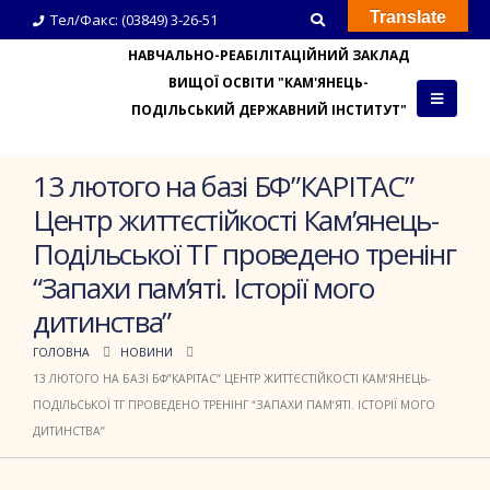
Translate
Тел/Факс: (03849) 3-26-51
НАВЧАЛЬНО-РЕАБІЛІТАЦІЙНИЙ ЗАКЛАД
ВИЩОЇ ОСВІТИ "КАМ'ЯНЕЦЬ-
ПОДІЛЬСЬКИЙ ДЕРЖАВНИЙ ІНСТИТУТ"
13 лютого на базі БФ”КАРІТАС”
Центр життєстійкості Камʼянець-
Подільської ТГ проведено тренінг
“Запахи памʼяті. Історії мого
дитинства”
ГОЛОВНА
НОВИНИ
13 ЛЮТОГО НА БАЗІ БФ”КАРІТАС” ЦЕНТР ЖИТТЄСТІЙКОСТІ КАМʼЯНЕЦЬ-
ПОДІЛЬСЬКОЇ ТГ ПРОВЕДЕНО ТРЕНІНГ “ЗАПАХИ ПАМʼЯТІ. ІСТОРІЇ МОГО
ДИТИНСТВА”