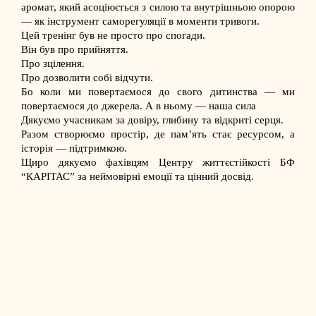
аромат, який асоціюється з силою та внутрішньою опорою
— як інструмент саморегуляції в моменти тривоги.
Цей тренінг був не просто про спогади.
Він був про прийняття.
Про зцілення.
Про дозволити собі відчути.
Бо коли ми повертаємося до свого дитинства — ми
повертаємося до джерела. А в ньому — наша сила
Дякуємо учасникам за довіру, глибину та відкриті серця.
Разом створюємо простір, де памʼять стає ресурсом, а
історія — підтримкою.
Щиро дякуємо фахівцям Центру життєстійкості БФ
“КАРІТАС” за неймовірні емоції та цінний досвід.