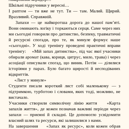
Шкільні підручники у вересні…
І раптом — ти вже не тут. Ти — там. Малий. Щирий.
Вразливий. Справжній.
Запахи — це найкоротша дорога до нашої памʼяті.
Вони оминають логіку і торкаються серця. Саме через них
ми сьогодні говорили про дитинство, безпеку, травматичні
й ресурсні спогади, про те, як минуле формує наше
«сьогодні». У ході тренінгу проведені практичні вправи
тренінгу:
«Мій запах дитинства», під час якої учасники
обирали аромат (кава, кориця, цитрус, мило, трава) і через
асоціації описували спогад, що виник. Потім — ділилися
історіями у парах. Було багато щирості й несподіваних
відкриттів.
«Лист у минуле»
Студенти писали короткий лист собі маленькому — з
підтримкою, турботою і словами, яких тоді, можливо, не
вистачало.
Учасники створили символічну лінію життя
«Карта
запахів життя», де кожен позначав важливі періоди через
запахи — приємні й складні. Це допомогло усвідомити
власний шлях та ресурси, які залишилися з нами.
На завершення
«Запах як ресурс», коли кожен обрав