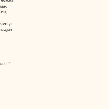
і Ломжа
віддю
НЧУК,
н
електу в
икладач
и та її