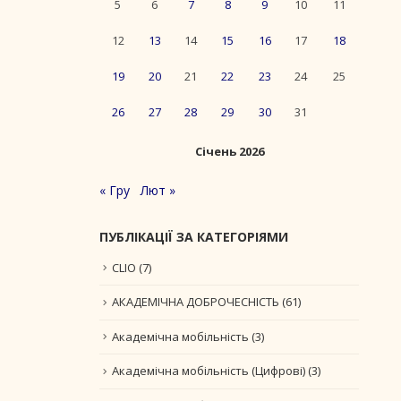
5
6
7
8
9
10
11
12
13
14
15
16
17
18
19
20
21
22
23
24
25
26
27
28
29
30
31
Січень 2026
« Гру
Лют »
ПУБЛІКАЦІЇ ЗА КАТЕГОРІЯМИ
CLIO
(7)
АКАДЕМІЧНА ДОБРОЧЕСНІСТЬ
(61)
Академічна мобільність
(3)
Академічна мобільність (Цифрові)
(3)