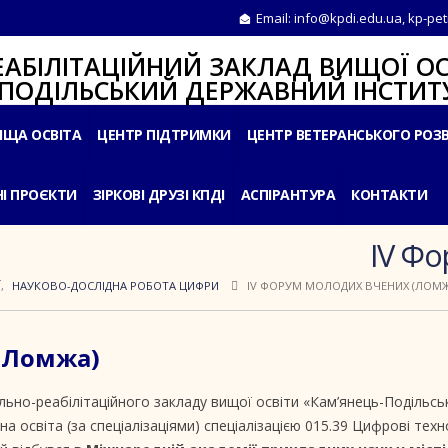
Email:
info@kpdi.edu.ua
,
kp-pet
ІТАЦІЙНИЙ ЗАКЛАД ВИЩОЇ ОС
ЛЬСЬКИЙ ДЕРЖАВНИЙ ІНСТИТУ
ИЩА ОСВІТА
ЦЕНТР ПІДТРИМКИ
ЦЕНТР ВЕТЕРАНСЬКОГО РОЗ
І ПРОЄКТИ
ЗІРКОВІ ДРУЗІ КПДІ
АСПІРАНТУРА
КОНТАКТИ
IV Фо
Ї
,
НАУКОВО-ДОСЛІДНА РОБОТА ЦИФРИ
IV ФОРУМ МОЛОДИХ ВЧЕНИХ (ЛОМЖ
(Ломжа)
ально-реабілітаційного закладу вищої освіти «Кам’янець-Подільсь
а освіта (за спеціалізаціями) спеціалізацією 015.39 Цифрові техн