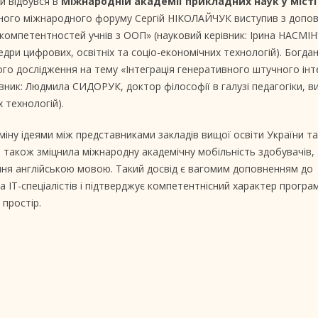
ий відбувся в
Міжнародній академії прикладних наук у міст
жного міжнародного форуму Сергій НІКОЛАЙЧУК виступив з допо
 компетентностей учнів з ООП» (науковий керівник: Ірина НАСМІ
дри цифрових, освітніх та соціо-економічних технологій). Богда
го дослідження на тему «Інтеграція генеративного штучного інт
рівник: Людмила СИДОРУК, доктор філософії в галузі педагогіки, в
 технологій).
іну ідеями між представниками закладів вищої освіти України та
а також зміцнила міжнародну академічну мобільність здобувачів,
ання англійською мовою. Такий досвід є вагомим доповненням до
а ІТ-спеціалістів і підтверджує компетентнісний характер програм
 простір.