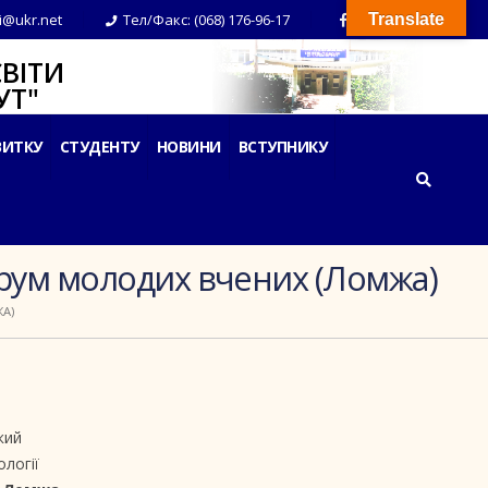
i@ukr.net
Тел/Факс: (068) 176-96-17
Translate
ВІТИ
Т"
ВИТКУ
СТУДЕНТУ
НОВИНИ
ВСТУПНИКУ
рум молодих вчених (Ломжа)
А)
кий
ології