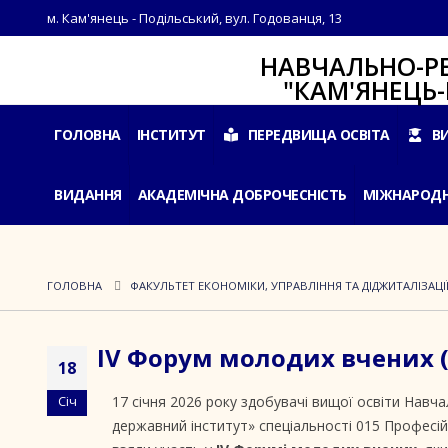
м. Кам'янець - Подільський, вул. Годованця, 13
НАВЧАЛЬНО-РЕАБІЛ
"КАМ'ЯНЕЦЬ-ПОДІ
ГОЛОВНА
ІНСТИТУТ
ПЕРЕДВИЩА ОСВІТА
В
ВИДАННЯ
АКАДЕМІЧНА ДОБРОЧЕСНІСТЬ
МІЖНАРОДН
ГОЛОВНА
ФАКУЛЬТЕТ ЕКОНОМІКИ, УПРАВЛІННЯ ТА ДІДЖИТАЛІЗАЦІ
IV Форум молодих вчених 
18
17 січня 2026 року здобувачі вищої освіти Навч
Січ
державний інститут» спеціальності 015 Професійн