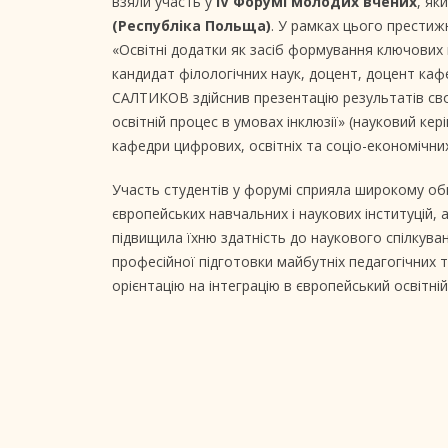
взяли участь у
IV Форумі молодих вчених
, як
(Республіка Польща)
. У рамках цього прести
«Освітні додатки як засіб формування ключових
кандидат філологічних наук, доцент, доцент кафе
САЛТИКОВ здійснив презентацію результатів сво
освітній процес в умовах інклюзії» (науковий ке
кафедри цифрових, освітніх та соціо-економічних
Участь студентів у форумі сприяла широкому обм
європейських навчальних і наукових інституцій, 
підвищила їхню здатність до наукового спілкув
професійної підготовки майбутніх педагогічних т
орієнтацію на інтеграцію в європейський освітній