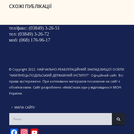
СХОЖІ ПУБЛІКАЦІЇ
тел/факс: (03849) 3-26-51
тел: (03849) 3-26-72
моб: (068) 176-96-17
© Copyright 2022. НАВЧАЛЬНО-РЕАБІЛІТАЦІЙНИЙ ЗАКЛАД ВИЩОЇ ОСВІТИ
"КАМ'ЯНЕЦЬ-ПОДІЛЬСЬКИЙ ДЕРЖАВНИЙ ІНСТИТУТ". Офіційний сайт. Всі
права застережено. При копіюванні матеріалів посилання на сайт є
обов'язковим.
Сайт розроблено
«WebCreate.top»
у відповідності МОН
України.
МАПА САЙТУ
Facebook
Instagram
YouTube