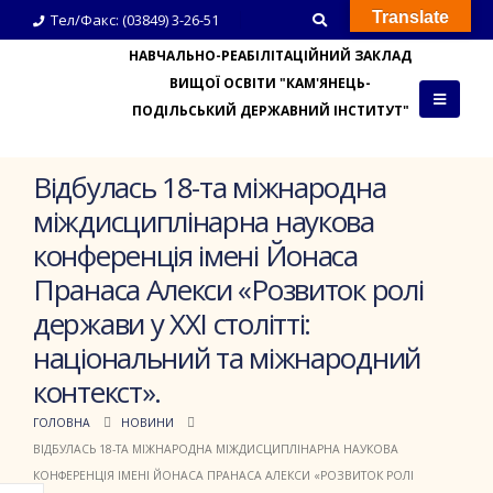
Translate
Тел/Факс: (03849) 3-26-51
НАВЧАЛЬНО-РЕАБІЛІТАЦІЙНИЙ ЗАКЛАД
ВИЩОЇ ОСВІТИ "КАМ'ЯНЕЦЬ-
ПОДІЛЬСЬКИЙ ДЕРЖАВНИЙ ІНСТИТУТ"
Відбулась 18-та міжнародна
міждисциплінарна наукова
конференція імені Йонаса
Пранаса Алекси «Розвиток ролі
держави у XXI столітті:
національний та міжнародний
контекст».
ГОЛОВНА
НОВИНИ
ВІДБУЛАСЬ 18-ТА МІЖНАРОДНА МІЖДИСЦИПЛІНАРНА НАУКОВА
КОНФЕРЕНЦІЯ ІМЕНІ ЙОНАСА ПРАНАСА АЛЕКСИ «РОЗВИТОК РОЛІ