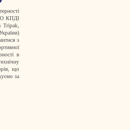
терності
ЗВО КПДІ
 Tripak,
країни)
митися з
ортивної
рності в
технічну
орів, що
куємо за