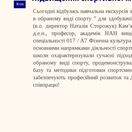
Жов
Сьогодні відбулась навчальна екскурсія
в обраному виді спорту ” для здобув
(в.о. директор Наталія Сторожук) Кам’
д.е.н., професор, академік НАН вищо
спеціальності 017 / А7 Фізична культу
основними напрямками діяльності спорти
школи охарактеризували сучасні підхо
обраному виді спорту, продемонструвал
базу та методики підготовки спортсме
забезпечують професійний розвиток та 
співпрацю!