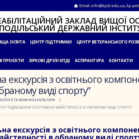
Email:
info@kpdi.edu.ua
,
kp-pet
ІТАЦІЙНИЙ ЗАКЛАД ВИЩОЇ ОС
ЛЬСЬКИЙ ДЕРЖАВНИЙ ІНСТИТУ
ИЩА ОСВІТА
ЦЕНТР ПІДТРИМКИ
ЦЕНТР ВЕТЕРАНСЬКОГО РОЗ
І ПРОЄКТИ
ЗІРКОВІ ДРУЗІ КПДІ
АСПІРАНТУРА
КОНТАКТИ
а екскурсія з освітнього компо
браному виді спорту”
ОЛОГІЇ ТА ФІЗИЧНОЇ КУЛЬТУРИ
НТУ “ПІДВИЩЕННЯ СПОРТИВНОЇ МАЙСТЕРНОСТІ В ОБРАНОМУ ВИДІ СПОРТУ”
ьна екскурсія з освітнього компоне
йстерності в обраному виді спорт