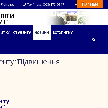
i@ukr.net
Тел/Факс: (068) 176-96-17
Translate
ВІТИ
Т"
ВИТКУ
СТУДЕНТУ
НОВИНИ
ВСТУПНИКУ
ненту “Підвищення
нту
у”