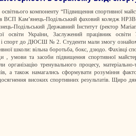
 з освітнього компоненту “Підвищення спортивної майс
ачів ВСП Кам’янець-Подільський фаховий коледж НР
янець-Подільський Державний Інститут (ректор Marian
ї освіти України, Заслужений працівник освіти У
ра і спорт до ДЮСШ № 2. Студенти мали змогу ознайо
вної школи: вільна боротьба, бокс, дзюдо. Фахівці сп
ди , умови та засоби підвищення спортивної майсте
и організацію тренувального процесу, матеріально-
нів, а також намагались сформувати розуміння факт
досягнення високих спортивних результатів. Щиро дя