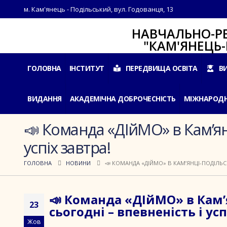
м. Кам'янець - Подільський, вул. Годованця, 13
НАВЧАЛЬНО-РЕАБІЛ
"КАМ'ЯНЕЦЬ-ПОДІ
ГОЛОВНА
ІНСТИТУТ
ПЕРЕДВИЩА ОСВІТА
В
ВИДАННЯ
АКАДЕМІЧНА ДОБРОЧЕСНІСТЬ
МІЖНАРОДН
📣 Команда «ДІйМО» в Кам’ян
успіх завтра!
ГОЛОВНА
НОВИНИ
📣 КОМАНДА «ДІЙМО» В КАМ’ЯНЦІ-ПОДІЛЬС
📣 Команда «ДІйМО» в Кам’
23
сьогодні – впевненість і усп
Жов