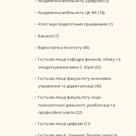
Академічна мобільність (Цифрові)
(3)
Академічна мобільність ЦК ФК
(16)
Атестація педагогічних працівників
(1)
Вакансії
(7)
Відеострічка Інституту
(45)
Гостьові лекції кафедри фінансів, обліку та
оподаткування імені С. Юрія
(22)
Гостьові лекції факультету економіки,
управління та діджиталізації
(45)
Гостьові лекції факультету соціо-
психологічної діяльності, реабілітації та
професійної освіти
(22)
Гостьові лекції цифрові
(21)
Гостьові лекції, тренінги, бінарні занаття.