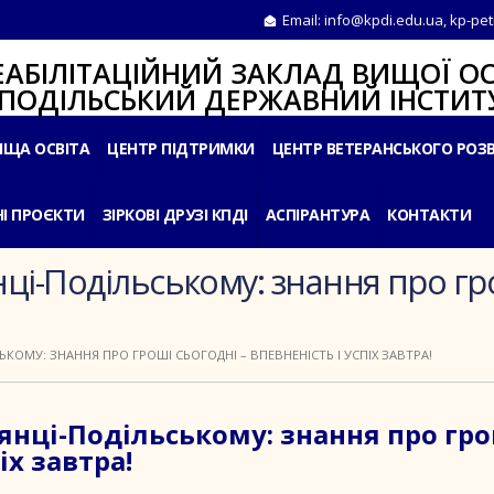
Email:
info@kpdi.edu.ua
,
kp-pet
ІТАЦІЙНИЙ ЗАКЛАД ВИЩОЇ ОС
ЛЬСЬКИЙ ДЕРЖАВНИЙ ІНСТИТУ
ИЩА ОСВІТА
ЦЕНТР ПІДТРИМКИ
ЦЕНТР ВЕТЕРАНСЬКОГО РОЗ
І ПРОЄКТИ
ЗІРКОВІ ДРУЗІ КПДІ
АСПІРАНТУРА
КОНТАКТИ
ці-Подільському: знання про гро
ЬКОМУ: ЗНАННЯ ПРО ГРОШІ СЬОГОДНІ – ВПЕВНЕНІСТЬ І УСПІХ ЗАВТРА!
янці-Подільському: знання про гр
іх завтра!