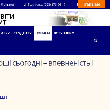
i@ukr.net
Тел/Факс: (068) 176-96-17
Translate
ВІТИ
Т"
ВИТКУ
СТУДЕНТУ
НОВИНИ
ВСТУПНИКУ
ші сьогодні – впевненість і
оші