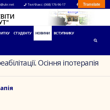
i@ukr.net
Тел/Факс: (068) 176-96-17
Translate
ВІТИ
Т"
ВИТКУ
СТУДЕНТУ
НОВИНИ
ВСТУПНИКУ
абілітації. Осіння іпотерапія
рапія