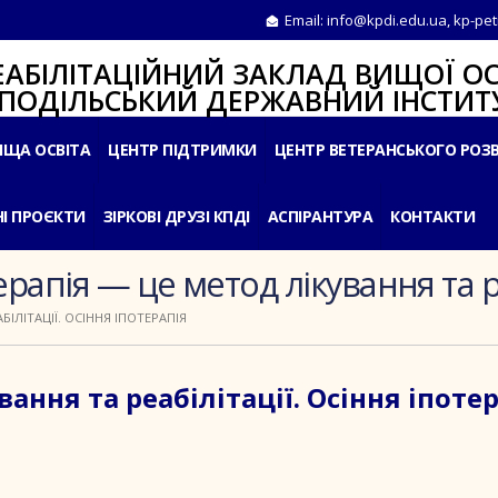
Email:
info@kpdi.edu.ua
,
kp-pet
ІТАЦІЙНИЙ ЗАКЛАД ВИЩОЇ ОС
ЛЬСЬКИЙ ДЕРЖАВНИЙ ІНСТИТУ
ИЩА ОСВІТА
ЦЕНТР ПІДТРИМКИ
ЦЕНТР ВЕТЕРАНСЬКОГО РОЗ
І ПРОЄКТИ
ЗІРКОВІ ДРУЗІ КПДІ
АСПІРАНТУРА
КОНТАКТИ
ерапія — це метод лікування та ре
БІЛІТАЦІЇ. ОСІННЯ ІПОТЕРАПІЯ
ання та реабілітації. Осіння іпоте