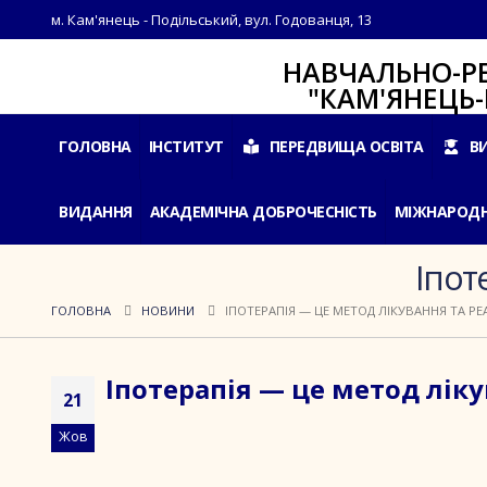
м. Кам'янець - Подільський, вул. Годованця, 13
НАВЧАЛЬНО-РЕАБІЛ
"КАМ'ЯНЕЦЬ-ПОДІ
ГОЛОВНА
ІНСТИТУТ
ПЕРЕДВИЩА ОСВІТА
В
ВИДАННЯ
АКАДЕМІЧНА ДОБРОЧЕСНІСТЬ
МІЖНАРОДН
Іпот
ГОЛОВНА
НОВИНИ
ІПОТЕРАПІЯ — ЦЕ МЕТОД ЛІКУВАННЯ ТА РЕА
Іпотерапія — це метод лікув
21
Жов