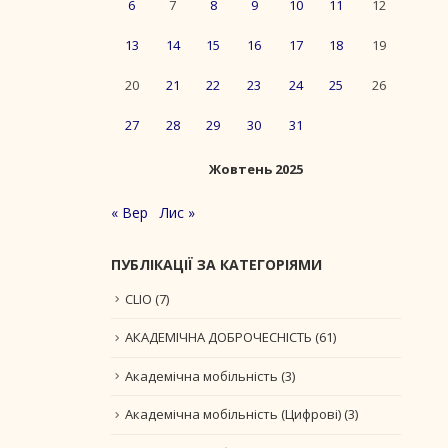
6
7
8
9
10
11
12
13
14
15
16
17
18
19
20
21
22
23
24
25
26
27
28
29
30
31
Жовтень 2025
« Вер
Лис »
ПУБЛІКАЦІЇ ЗА КАТЕГОРІЯМИ
CLIO
(7)
АКАДЕМІЧНА ДОБРОЧЕСНІСТЬ
(61)
Академічна мобільність
(3)
Академічна мобільність (Цифрові)
(3)