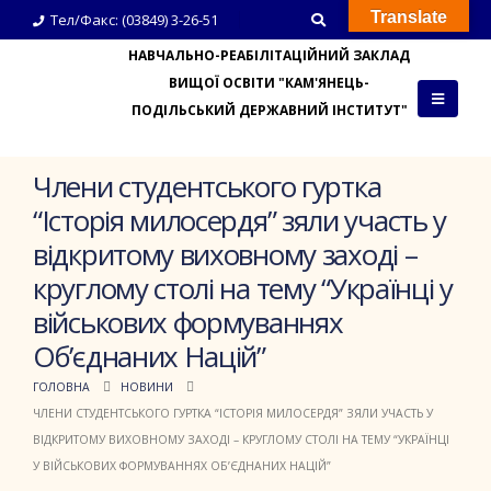
Translate
Тел/Факс: (03849) 3-26-51
НАВЧАЛЬНО-РЕАБІЛІТАЦІЙНИЙ ЗАКЛАД
ВИЩОЇ ОСВІТИ "КАМ'ЯНЕЦЬ-
ПОДІЛЬСЬКИЙ ДЕРЖАВНИЙ ІНСТИТУТ"
Члени студентського гуртка
“Історія милосердя” зяли участь у
відкритому виховному заході –
круглому столі на тему “Українці у
військових формуваннях
Об’єднаних Націй”
ГОЛОВНА
НОВИНИ
ЧЛЕНИ СТУДЕНТСЬКОГО ГУРТКА “ІСТОРІЯ МИЛОСЕРДЯ” ЗЯЛИ УЧАСТЬ У
ВІДКРИТОМУ ВИХОВНОМУ ЗАХОДІ – КРУГЛОМУ СТОЛІ НА ТЕМУ “УКРАЇНЦІ
У ВІЙСЬКОВИХ ФОРМУВАННЯХ ОБ’ЄДНАНИХ НАЦІЙ”