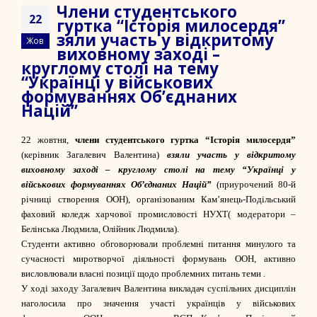
Члени студентського
22
гуртка “Історія милосердя”
зяли участь у відкритому
Жов
виховному заході –
круглому столі на тему
“Українці у військових
формуваннях Об’єднаних
Націй”
22 жовтня,
члени студентського гуртка “Історія милосердя”
(керівник Загалевич Валентина)
взяли участь у відкритому
виховному заході – круглому столі на тему “Українці у
військових формуваннях Об’єднаних Націй”
(приурочений 80-й
річниці створення ООН), організованим
Кам’янець-Подільський
фаховий коледж харчової промисловості НУХТ
( модератори –
Белінська Людмила, Олійник Людмила).
Студенти активно обговорювали проблемні питання минулого та
сучасності миротворчої діяльності формувань ООН, активно
висловлювали власні позиції щодо проблемних питань теми .
У ході заходу Загалевич Валентина викладач суспільних дисциплін
наголосила про значення участі українців у військових