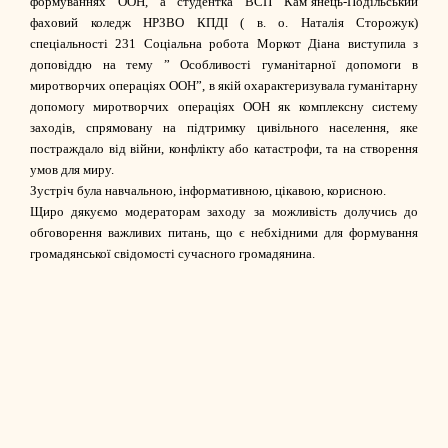
формуваннях ООН, а студентка
ВСП Кам’янець-Подільський
фаховий коледж НРЗВО КПДІ
( в. о.
Наталія Сторожук
)
спеціальності 231 Соціальна робота Моркот Діана виступила з
доповіддю на тему ” Особливості гуманітарної допомоги в
миротворчих операціях ООН”, в якій охарактеризувала гуманітарну
допомогу миротворчих операціях ООН як комплексну систему
заходів, спрямовану на підтримку цивільного населення, яке
постраждало від війни, конфлікту або катастрофи, та на створення
умов для миру.
Зустріч була навчальною, інформативною, цікавою, корисною.
Щиро дякуємо модераторам заходу за можливість долучись до
обговорення важливих питань, що є небхідними для формування
громадянської свідомості сучасного громадянина.