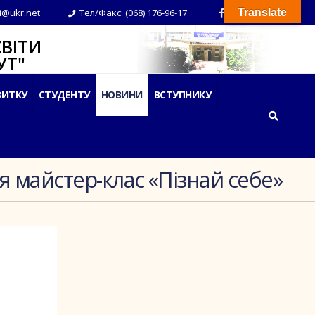
i@ukr.net
Тел/Факс: (068) 176-96-17
Translate
ВІТИ
Т"
ВИТКУ
СТУДЕНТУ
НОВИНИ
ВСТУПНИКУ
я майстер-клас «Пізнай себе»