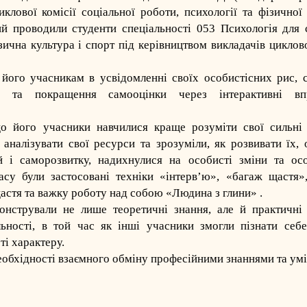
ової комісії соціальної роботи, психології та фізичної 
ий проводили студенти спеціальності 053 Психологія для 
ична культура і спорт під керівництвом викладачів циклово
його учасникам в усвідомленні своїх особистісних рис, с
ії та покращення самооцінки через інтерактивні в
що його учасники навчилися краще розуміти свої сильні 
 аналізувати свої ресурси та зрозуміли, як розвивати їх,
й і саморозвитку, надихнулися на особисті зміни та осо
асу були застосовані техніки «інтерв’ю», «багаж щастя»,
щастя та важку роботу над собою «Людина з глини» .
онстрували не лише теоретичні знання, але й практичні 
льності, в той час як інші учасники змогли пізнати себе
ті характеру.
необхідності взаємного обміну професійними знаннями та ум