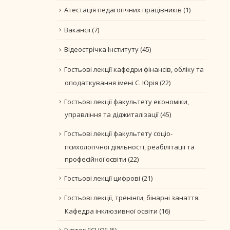
Атестація педагогічних працівників
(1)
Вакансії
(7)
Відеострічка Інституту
(45)
Гостьові лекції кафедри фінансів, обліку та
оподаткування імені С. Юрія
(22)
Гостьові лекції факультету економіки,
управління та діджиталізації
(45)
Гостьові лекції факультету соціо-
психологічної діяльності, реабілітації та
професійної освіти
(22)
Гостьові лекції цифрові
(21)
Гостьові лекції, тренінги, бінарні занаття.
Кафедра інклюзивної освіти
(16)
Гурток "CLIO"
(5)