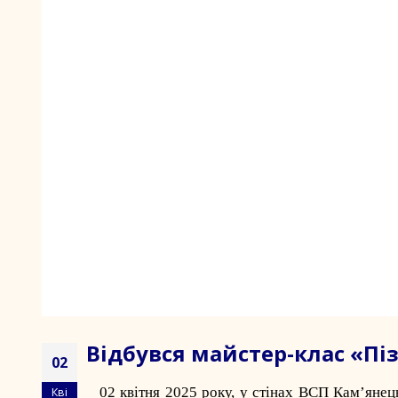
Відбувся майстер-клас «Пі
02
02 квітня 2025 року, у стінах
ВСП Кам’янец
Кві