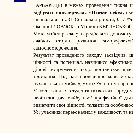
ГАРБАРЕЦЬ) в межах проведення тижня цикл
відбувся майстер-клас «Пізнай себе»
, як
спеціальності 231 Соціальна робота, 017 Фіз
Оксани ГЛОВ’ЮК та Марини КВІТІНСЬКОЇ.
Мета майстер-класу передбачала допомогу 
слабких сторін, розвиток саморефлекс
самоспостереження.
Результат проведеного заходу засвідчив, 
цінності та потенціал, навчилися ефективно
дійові інструменти щодо постановки ціле
зростання. Під час проведення майстер-кл
руханка «автомийка», «хто я?», притча про 
У ході заняття студенти-психологи продем
необхідні для майбутньої професійної дія
визначити свої цінності, таланти та особливос
Усі учасники переконалися у важливості та 