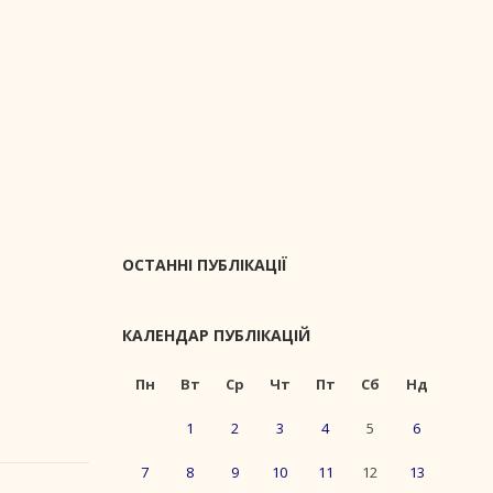
ОСТАННІ ПУБЛІКАЦІЇ
КАЛЕНДАР ПУБЛІКАЦІЙ
Пн
Вт
Ср
Чт
Пт
Сб
Нд
1
2
3
4
5
6
7
8
9
10
11
12
13