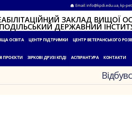
Email:
info@kpdi.edu.ua
,
kp-pet
ІТАЦІЙНИЙ ЗАКЛАД ВИЩОЇ ОС
ЛЬСЬКИЙ ДЕРЖАВНИЙ ІНСТИТУ
ИЩА ОСВІТА
ЦЕНТР ПІДТРИМКИ
ЦЕНТР ВЕТЕРАНСЬКОГО РОЗ
І ПРОЄКТИ
ЗІРКОВІ ДРУЗІ КПДІ
АСПІРАНТУРА
КОНТАКТИ
Відбувс