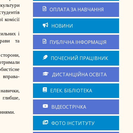
культури
ОПЛАТА ЗА НАВЧАННЯ
студентів
ї комісії
НОВИНИ
ильних і
прави та
ПУБЛІЧНА ІНФОРМАЦІЯ
сторони,
ПОЧЕСНИЙ ПРАЦІВНИК
 отримали
бистісне
ДИСТАНЦІЙНА ОСВІТА
 вправа-
ЕЛЕК. БІБЛІОТЕКА
навички,
 глибше,
ВІДЕОСТРІЧКА
іннями.
ФОТО ІНСТИТУТУ