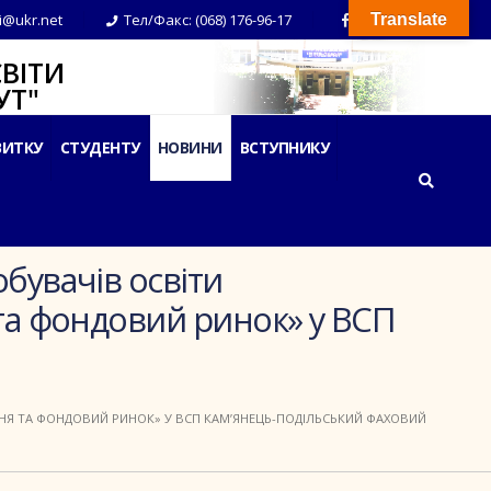
i@ukr.net
Тел/Факс: (068) 176-96-17
Translate
ВІТИ
Т"
ВИТКУ
СТУДЕНТУ
НОВИНИ
ВСТУПНИКУ
обувачів освіти
 та фондовий ринок» у ВСП
АННЯ ТА ФОНДОВИЙ РИНОК» У ВСП КАМ’ЯНЕЦЬ-ПОДІЛЬСЬКИЙ ФАХОВИЙ