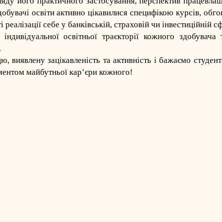
ляду його практичного застосування, перспектив працевла
бувачі освіти активно цікавилися специфікою курсів, обг
реалізації себе у банківській, страховій чи інвестиційній с
індивідуальної освітньої траєкторії кожного здобувача 
.
, виявлену зацікавленість та активність і бажаємо студен
аментом майбутньої кар’єри кожного!