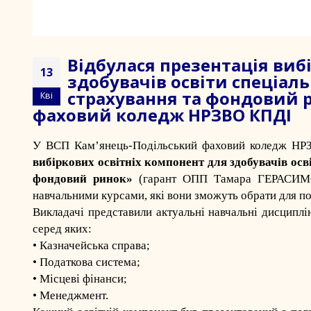
Відбулася презентація виб
13
здобувачів освіти спеціаль
страхування та фондовий 
Кві
фаховий коледж НРЗВО КПДІ
У
ВСП Кам’янець-Подільський фаховий коледж Н
вибіркових освітніх компонент для здобувачів осв
фондовий ринок»
(гарант ОПП Тамара ГЕРАСИМОВА
навчальними курсами, які вони зможуть обрати для п
Викладачі представили актуальні навчальні дисциплі
серед яких:
• Казначейська справа;
• Податкова система;
• Місцеві фінанси;
• Менеджмент.