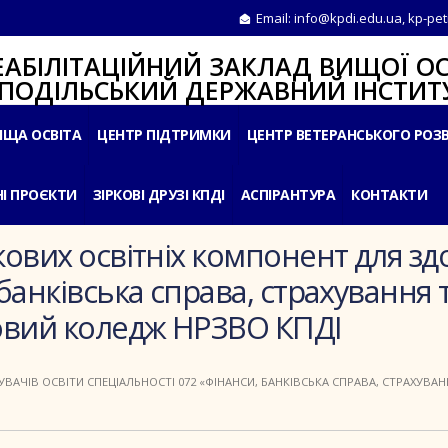
Email:
info@kpdi.edu.ua
,
kp-pet
ІТАЦІЙНИЙ ЗАКЛАД ВИЩОЇ ОС
ЛЬСЬКИЙ ДЕРЖАВНИЙ ІНСТИТУ
ИЩА ОСВІТА
ЦЕНТР ПІДТРИМКИ
ЦЕНТР ВЕТЕРАНСЬКОГО РОЗ
І ПРОЄКТИ
ЗІРКОВІ ДРУЗІ КПДІ
АСПІРАНТУРА
КОНТАКТИ
кових освітніх компонент для зд
 банківська справа, страхування
овий коледж НРЗВО КПДІ
УВАЧІВ ОСВІТИ СПЕЦІАЛЬНОСТІ 072 «ФІНАНСИ, БАНКІВСЬКА СПРАВА, СТРАХУВ