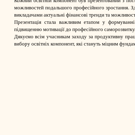
Кожний освітній компонент був презентований з пог
можливостей подальшого професійного зростання. Здо
викладачами актуальні фінансові тренди та можливості 
Презентація стала важливим етапом у формуванні 
підвищенню мотивації до професійного саморозвитку
Дякуємо всім учасникам заходу за продуктивну працю
вибору освітніх компонент, які стануть міцним фунд