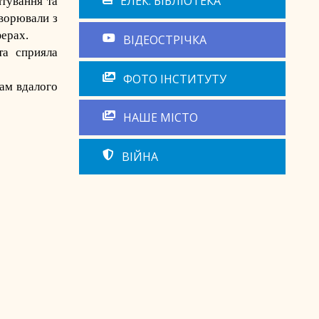
ЕЛЕК. БІБЛІОТЕКА
штування та
оворювали з
ферах.
ВІДЕОСТРІЧКА
та сприяла
ФОТО ІНСТИТУТУ
там вдалого
НАШЕ МІСТО
ВІЙНА