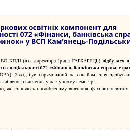
іркових освітніх компонент для
ності 072 «Фінанси, банківська спр
ринок» у ВСП Кам’янець-Подільськ
РЗВО КПДІ
(в.о. директора Ірина ГАРБАРЕЦЬ)
відбулася п
іти спеціальності 072 «Фінанси, банківська справа, стра
). Захід був спрямований на ознайомлення здобувачі
оглибленого вивчення у наступному семестрі.
ни, які сприяють поглибленому вивченню фахових освітніх