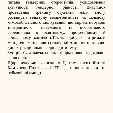
питань гендерних стереотипів, усвідомлення
значущості гендерної рівності. Внаслідок
проведення тренінгу студенти мали змогу
розвинути гендерну компетентність як складову
міжособистісного спілкування, що сприяє побудові
толерантного, поважного та інклюзивного
середовища в освітньому, професійному й
соціальному контексті.Також здобувачі отримали
методичні матеріали з гендерної компетентності, що
допожуть детальніше дослідити тему.
Зустріч була навчальною, інформативною, цікавою,
корисною.
Щиро дякуємо фахівчиням Центру життєстійкості
Камʼянець-Подільської ТГ за цінний досвід та
неймовірні емоції!