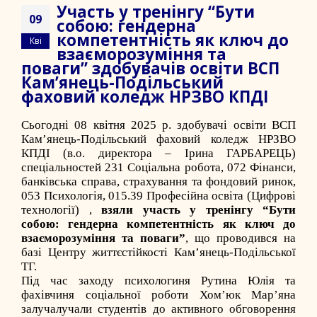
Участь у тренінгу “Бути
09
собою: гендерна
компетентність як ключ до
Кві
взаєморозуміння та
поваги” здобувачів освіти ВСП
Кам’янець-Подільський
фаховий коледж НРЗВО КПДІ
Сьогодні 08 квітня 2025 р. здобувачі освіти
ВСП
Кам’янець-Подільський фаховий коледж НРЗВО
КПДІ
(в.о. директора – Ірина ГАРБАРЕЦЬ)
спеціальностей 231 Соціальна робота, 072 Фінанси,
банківська справа, страхування та фондовий ринок,
053 Психологія, 015.39 Професійна освіта (Цифрові
технології) ,
взяли участь у тренінгу “Бути
собою: гендерна компетентність як ключ до
взаєморозуміння та поваги”
, що проводився на
базі Центру життєстійкості Кам’янець-Подільської
ТГ.
Під час заходу психологиня Рутина Юлія та
фахівчиня соціальної роботи Хомʼюк Марʼяна
залучалучали студентів до активного обговорення