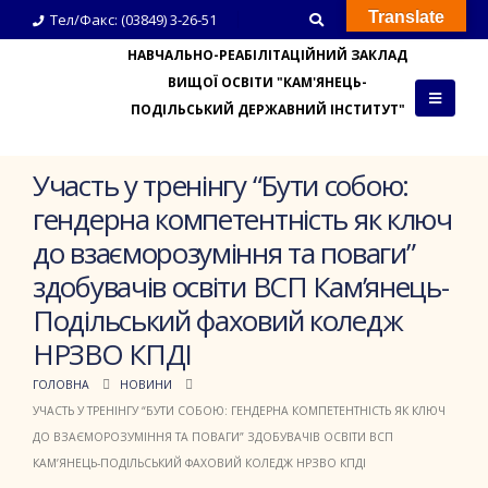
Translate
Тел/Факс: (03849) 3-26-51
НАВЧАЛЬНО-РЕАБІЛІТАЦІЙНИЙ ЗАКЛАД
ВИЩОЇ ОСВІТИ "КАМ'ЯНЕЦЬ-
ПОДІЛЬСЬКИЙ ДЕРЖАВНИЙ ІНСТИТУТ"
Участь у тренінгу “Бути собою:
гендерна компетентність як ключ
до взаєморозуміння та поваги”
здобувачів освіти ВСП Кам’янець-
Подільський фаховий коледж
НРЗВО КПДІ
ГОЛОВНА
НОВИНИ
УЧАСТЬ У ТРЕНІНГУ “БУТИ СОБОЮ: ГЕНДЕРНА КОМПЕТЕНТНІСТЬ ЯК КЛЮЧ
ДО ВЗАЄМОРОЗУМІННЯ ТА ПОВАГИ” ЗДОБУВАЧІВ ОСВІТИ ВСП
КАМ’ЯНЕЦЬ-ПОДІЛЬСЬКИЙ ФАХОВИЙ КОЛЕДЖ НРЗВО КПДІ