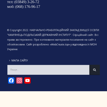
тел: (03849) 3-26-72
моб: (068) 176-96-17
© Copyright 2022. НАВЧАЛЬНО-РЕАБІЛІТАЦІЙНИЙ ЗАКЛАД ВИЩОЇ ОСВІТИ
"КАМ'ЯНЕЦЬ-ПОДІЛЬСЬКИЙ ДЕРЖАВНИЙ ІНСТИТУТ". Офіційний сайт. Всі
права застережено. При копіюванні матеріалів посилання на сайт є
обов'язковим.
Сайт розроблено
«WebCreate.top»
у відповідності МОН
України.
МАПА САЙТУ
Facebook
Instagram
YouTube