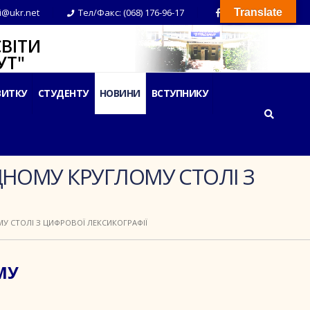
i@ukr.net
Тел/Факс: (068) 176-96-17
Translate
ВІТИ
Т"
ВИТКУ
СТУДЕНТУ
НОВИНИ
ВСТУПНИКУ
ДНОМУ КРУГЛОМУ СТОЛІ З
У СТОЛІ З ЦИФРОВОЇ ЛЕКСИКОГРАФІЇ
МУ