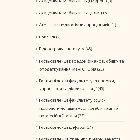
Академічна мобільність (Цифрові)
(3)
Академічна мобільність ЦК ФК
(16)
Атестація педагогічних працівників
(1)
Вакансії
(7)
Відеострічка Інституту
(45)
Гостьові лекції кафедри фінансів, обліку та
оподаткування імені С. Юрія
(22)
Гостьові лекції факультету економіки,
управління та діджиталізації
(45)
Гостьові лекції факультету соціо-
психологічної діяльності, реабілітації та
професійної освіти
(22)
Гостьові лекції цифрові
(21)
Гостьові лекції, тренінги, бінарні занаття.