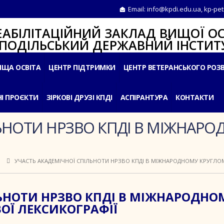
Email:
info@kpdi.edu.ua
,
kp-pet
ІТАЦІЙНИЙ ЗАКЛАД ВИЩОЇ ОС
ЛЬСЬКИЙ ДЕРЖАВНИЙ ІНСТИТУ
ИЩА ОСВІТА
ЦЕНТР ПІДТРИМКИ
ЦЕНТР ВЕТЕРАНСЬКОГО РОЗ
І ПРОЄКТИ
ЗІРКОВІ ДРУЗІ КПДІ
АСПІРАНТУРА
КОНТАКТИ
ЬНОТИ НРЗВО КПДІ В МІЖНАРО
І
УЧАСТЬ АКАДЕМІЧНОЇ СПІЛЬНОТИ НРЗВО КПДІ В МІЖНАРОДНОМУ КРУГЛОМ
ЛЬНОТИ НРЗВО КПДІ В МІЖНАРОДНО
ОЇ ЛЕКСИКОГРАФІЇ